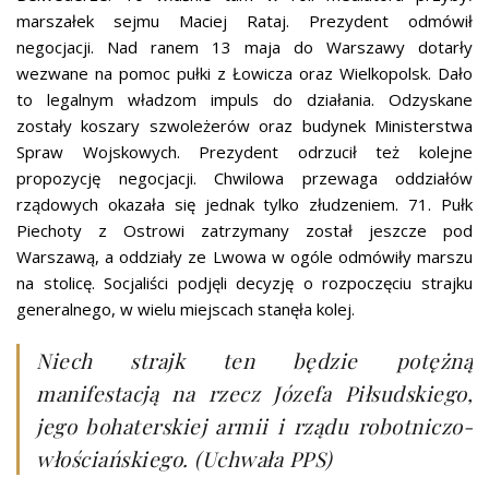
marszałek sejmu Maciej Rataj. Prezydent odmówił
negocjacji. Nad ranem 13 maja do Warszawy dotarły
wezwane na pomoc pułki z Łowicza oraz Wielkopolsk. Dało
to legalnym władzom impuls do działania. Odzyskane
zostały koszary szwoleżerów oraz budynek Ministerstwa
Spraw Wojskowych. Prezydent odrzucił też kolejne
propozycję negocjacji. Chwilowa przewaga oddziałów
rządowych okazała się jednak tylko złudzeniem. 71. Pułk
Piechoty z Ostrowi zatrzymany został jeszcze pod
Warszawą, a oddziały ze Lwowa w ogóle odmówiły marszu
na stolicę. Socjaliści podjęli decyzję o rozpoczęciu strajku
generalnego, w wielu miejscach stanęła kolej.
Niech strajk ten będzie potężną
manifestacją na rzecz Józefa Piłsudskiego,
jego bohaterskiej armii i rządu robotniczo-
włościańskiego. (Uchwała PPS)