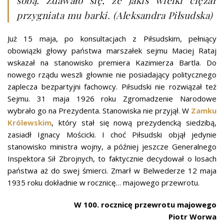
sobą. Zdawało się, że jakiś wielki ciężar
przygniata mu barki. (Aleksandra Piłsudska)
Już 15 maja, po konsultacjach z Piłsudskim, pełniący
obowiązki głowy państwa marszałek sejmu Maciej Rataj
wskazał na stanowisko premiera Kazimierza Bartla. Do
nowego rządu weszli głownie nie posiadający politycznego
zaplecza bezpartyjni fachowcy. Piłsudski nie rozwiązał też
Sejmu. 31 maja 1926 roku Zgromadzenie Narodowe
wybrało go na Prezydenta. Stanowiska nie przyjął. W
Zamku
Królewskim
, który stał się nową prezydencką siedzibą,
zasiadł Ignacy Mościcki. I choć Piłsudski objął jedynie
stanowisko ministra wojny, a później jeszcze Generalnego
Inspektora Sił Zbrojnych, to faktycznie decydował o losach
państwa aż do swej śmierci. Zmarł w Belwederze 12 maja
1935 roku dokładnie w rocznicę… majowego przewrotu.
W 100. rocznicę przewrotu majowego
Piotr Worwa