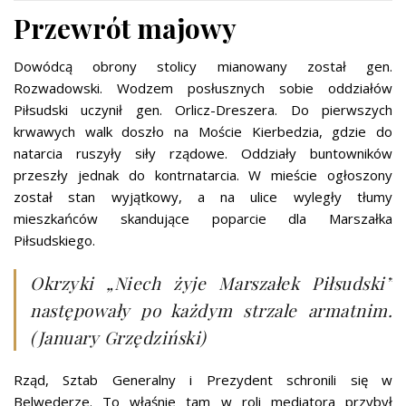
Przewrót majowy
Dowódcą obrony stolicy mianowany został gen.
Rozwadowski. Wodzem posłusznych sobie oddziałów
Piłsudski uczynił gen. Orlicz-Dreszera. Do pierwszych
krwawych walk doszło na Moście Kierbedzia, gdzie do
natarcia ruszyły siły rządowe. Oddziały buntowników
przeszły jednak do kontrnatarcia. W mieście ogłoszony
został stan wyjątkowy, a na ulice wyległy tłumy
mieszkańców skandujące poparcie dla Marszałka
Piłsudskiego.
Okrzyki „Niech żyje Marszałek Piłsudski”
następowały po każdym strzale armatnim.
(January Grzędziński)
Rząd, Sztab Generalny i Prezydent schronili się w
Belwederze. To właśnie tam w roli mediatora przybył