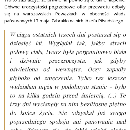
Główne uroczystości pogrzebowe ofiar przewrotu odbyły
się na warszawskich Powązkach w obecności władz
państwowych 17 maja. Zabrakło na nich Józefa Piłsudskiego.
W ciągu ostatnich trzech dni postarzał się o
dziesięć lat. Wyglądał tak, jakby stracił
połowę ciała, twarz była pergaminowo biała
i dziwnie przezroczysta, jak gdyby
oświetlona od wewnątrz. Oczy zapadły
głęboko od zmęczenia. Tylko raz jeszcze
widziałam męża w podobnym stanie – było
to na kilka godzin przed śmiercią. (…) Te
trzy dni wycisnęły na nim bezlitosne piętno
do końca życia. Nie odzyskał już swego
poprzedniego spokoju ani panowania nad