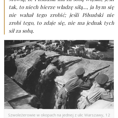
tak, to niech bierze władzę siłą…, ja bym się
nie wahał tego zrobić; jeśli Piłsudski nie
zrobi tego, to zdaje się, nie ma jednak tych
sił za sobą.
Szwoleżerowie w okopach na jednej z ulic Warszawy, 12