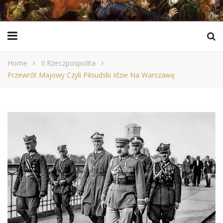
Home
II Rzeczpospolita
Przewrót Majowy Czyli Piłsudski Idzie Na Warszawę