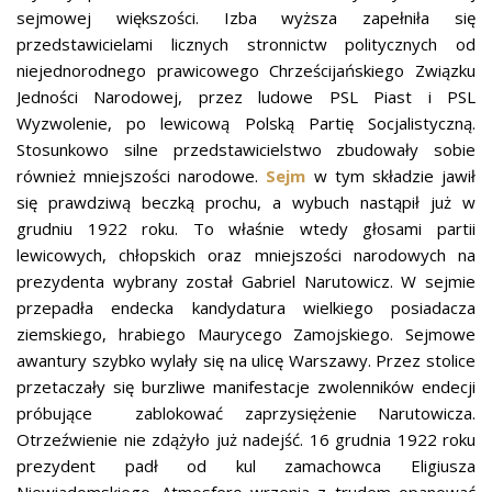
sejmowej większości. Izba wyższa zapełniła się
przedstawicielami licznych stronnictw politycznych od
niejednorodnego prawicowego Chrześcijańskiego Związku
Jedności Narodowej, przez ludowe PSL Piast i PSL
Wyzwolenie, po lewicową Polską Partię Socjalistyczną.
Stosunkowo silne przedstawicielstwo zbudowały sobie
również mniejszości narodowe.
Sejm
w tym składzie jawił
się prawdziwą beczką prochu, a wybuch nastąpił już w
grudniu 1922 roku. To właśnie wtedy głosami partii
lewicowych, chłopskich oraz mniejszości narodowych na
prezydenta wybrany został Gabriel Narutowicz. W sejmie
przepadła endecka kandydatura wielkiego posiadacza
ziemskiego, hrabiego Maurycego Zamojskiego. Sejmowe
awantury szybko wylały się na ulicę Warszawy. Przez stolice
przetaczały się burzliwe manifestacje zwolenników endecji
próbujące zablokować zaprzysiężenie Narutowicza.
Otrzeźwienie nie zdążyło już nadejść. 16 grudnia 1922 roku
prezydent padł od kul zamachowca Eligiusza
Niewiadomskiego. Atmosferę wrzenia z trudem opanować