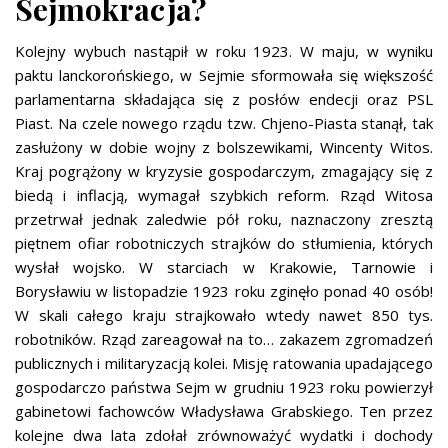
Sejmokracja?
Kolejny wybuch nastąpił w roku 1923. W maju, w wyniku
paktu lanckorońskiego, w Sejmie sformowała się większość
parlamentarna składająca się z posłów endecji oraz PSL
Piast. Na czele nowego rządu tzw. Chjeno-Piasta stanął, tak
zasłużony w dobie wojny z bolszewikami, Wincenty Witos.
Kraj pogrążony w kryzysie gospodarczym, zmagający się z
biedą i inflacją, wymagał szybkich reform. Rząd Witosa
przetrwał jednak zaledwie pół roku, naznaczony zresztą
piętnem ofiar robotniczych strajków do stłumienia, których
wysłał wojsko. W starciach w Krakowie, Tarnowie i
Borysławiu w listopadzie 1923 roku zginęło ponad 40 osób!
W skali całego kraju strajkowało wtedy nawet 850 tys.
robotników. Rząd zareagował na to… zakazem zgromadzeń
publicznych i militaryzacją kolei. Misję ratowania upadającego
gospodarczo państwa Sejm w grudniu 1923 roku powierzył
gabinetowi fachowców Władysława Grabskiego. Ten przez
kolejne dwa lata zdołał zrównoważyć wydatki i dochody