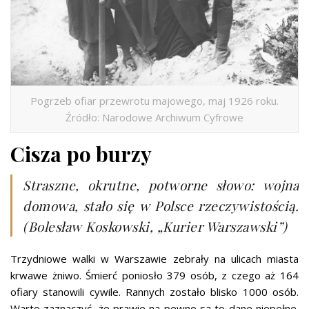
Pogrzeb ofiar przewrotu majowego, maj 1926 roku.
Źródło: Narodowe Archiwum Cyfrowe
Cisza po burzy
Straszne, okrutne, potworne słowo: wojna
domowa, stało się w Polsce rzeczywistością.
(Bolesław Koskowski, „Kurier Warszawski”)
Trzydniowe walki w Warszawie zebrały na ulicach miasta
krwawe żniwo. Śmierć poniosło 379 osób, z czego aż 164
ofiary stanowili cywile. Rannych zostało blisko 1000 osób.
Warto zaznaczyć, że prawie na pewno są to dane niepełne.