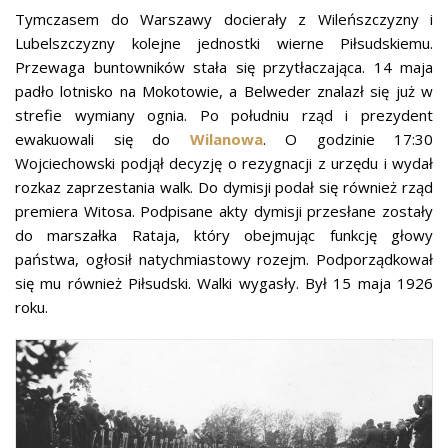
Tymczasem do Warszawy docierały z Wileńszczyzny i
Lubelszczyzny kolejne jednostki wierne Piłsudskiemu.
Przewaga buntowników stała się przytłaczająca. 14 maja
padło lotnisko na Mokotowie, a Belweder znalazł się już w
strefie wymiany ognia. Po południu rząd i prezydent
ewakuowali się do
Wilanowa
. O godzinie 17:30
Wojciechowski podjął decyzję o rezygnacji z urzędu i wydał
rozkaz zaprzestania walk. Do dymisji podał się również rząd
premiera Witosa. Podpisane akty dymisji przesłane zostały
do marszałka Rataja, który obejmując funkcję głowy
państwa, ogłosił natychmiastowy rozejm. Podporządkował
się mu również Piłsudski. Walki wygasły. Był 15 maja 1926
roku.