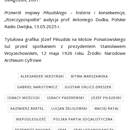
Przewrót majowy Piłsudskiego – historia i konsekwencje
,
„Rzeczypospolite” audycja prof. Antoniego Dudka, Polskie
Radio Dwójka, 13.05.2025 r.
Tytułowa grafika: Józef Piłsudski na Moście Poniatowskiego
tuż przed spotkaniem z prezydentem Stanisławem
Wojciechowskim, 12 maja 1926 roku. Źródło: Narodowe
Archiwum Cyfrowe
ALEKSANDER SKRZYŃSKI
BITWA WARSZAWSKA
GABRIEL NARUTOWICZ
GUSTAW ORLICZ-DRESZER
IGNACY MOŚCICKI
IGNACY PADEREWSKI
JÓZEF PIŁSUDSKI
KAZIMIERZ BARTEL
LUCJAN ŻELIGOWSKI
MACIEJ RATAJ
NIEPODLEGŁOŚĆ
POLSKA PARTIA SOCJALISTYCZNA
PRZEWRÓT MAJOWY
SEJM
SEJM USTAWODAWCZY