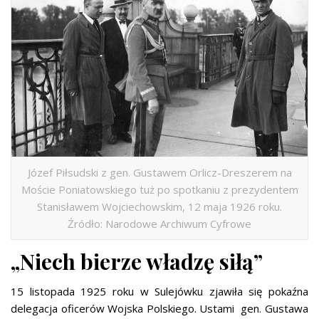
Józef Piłsudski z gen. Gustawem Orlicz-Dreszerem na
Moście Poniatowskiego tuż po spotkaniu z prezydentem
Stanisławem Wojciechowskim, 12 maja 1926 roku.
Źródło: Narodowe Archiwum Cyfrowe
„Niech bierze władzę siłą”
15 listopada 1925 roku w Sulejówku zjawiła się pokaźna
delegacja oficerów Wojska Polskiego. Ustami gen. Gustawa