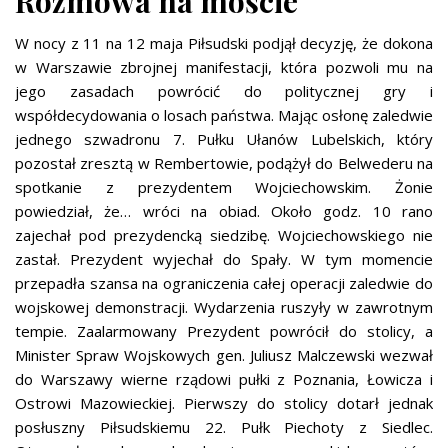
Rozmowa na moście
W nocy z 11 na 12 maja Piłsudski podjął decyzję, że dokona
w Warszawie zbrojnej manifestacji, która pozwoli mu na
jego zasadach powrócić do politycznej gry i
współdecydowania o losach państwa. Mając osłonę zaledwie
jednego szwadronu 7. Pułku Ułanów Lubelskich, który
pozostał zresztą w Rembertowie, podążył do Belwederu na
spotkanie z prezydentem Wojciechowskim. Żonie
powiedział, że… wróci na obiad. Około godz. 10 rano
zajechał pod prezydencką siedzibę. Wojciechowskiego nie
zastał. Prezydent wyjechał do Spały. W tym momencie
przepadła szansa na ograniczenia całej operacji zaledwie do
wojskowej demonstracji. Wydarzenia ruszyły w zawrotnym
tempie. Zaalarmowany Prezydent powrócił do stolicy, a
Minister Spraw Wojskowych gen. Juliusz Malczewski wezwał
do Warszawy wierne rządowi pułki z Poznania, Łowicza i
Ostrowi Mazowieckiej. Pierwszy do stolicy dotarł jednak
posłuszny Piłsudskiemu 22. Pułk Piechoty z Siedlec.