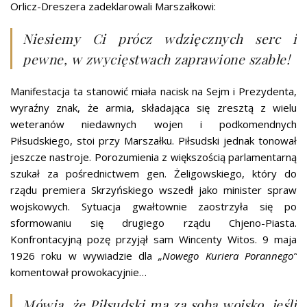
Orlicz-Dreszera zadeklarowali Marszałkowi:
Niesiemy Ci prócz wdzięcznych serc i
pewne, w zwycięstwach zaprawione szable!
Manifestacja ta stanowić miała nacisk na Sejm i Prezydenta,
wyraźny znak, że armia, składająca się zresztą z wielu
weteranów niedawnych wojen i podkomendnych
Piłsudskiego, stoi przy Marszałku. Piłsudski jednak tonował
jeszcze nastroje. Porozumienia z większością parlamentarną
szukał za pośrednictwem gen. Żeligowskiego, który do
rządu premiera Skrzyńskiego wszedł jako minister spraw
wojskowych. Sytuacja gwałtownie zaostrzyła się po
sformowaniu się drugiego rządu Chjeno-Piasta.
Konfrontacyjną pozę przyjął sam Wincenty Witos. 9 maja
1926 roku w wywiadzie dla
„Nowego Kuriera Porannego”
komentował prowokacyjnie…
Mówią, że Piłsudski ma za sobą wojsko, jeśli