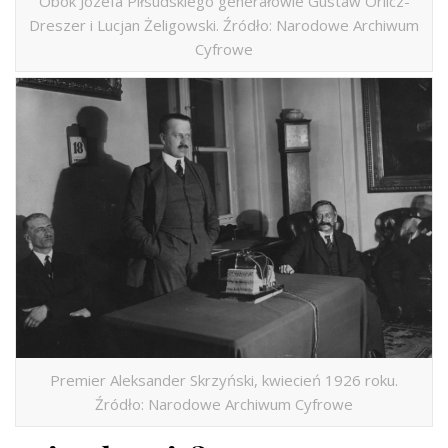
Obok Józefa Piłsudskiego generałowie Gustaw Orlicz-
Dreszer i Lucjan Żeligowski. Źródło: Narodowe Archiwum
Cyfrowe
Premier Aleksander Skrzyński, kwiecień 1926 roku.
Źródło: Narodowe Archiwum Cyfrowe