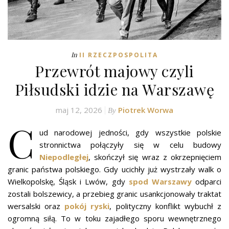
In
II RZECZPOSPOLITA
Przewrót majowy czyli
Piłsudski idzie na Warszawę
maj 12, 2026
Piotrek Worwa
By
C
ud narodowej jedności, gdy wszystkie polskie
stronnictwa połączyły się w celu budowy
Niepodległej
, skończył się wraz z okrzepnięciem
granic państwa polskiego. Gdy ucichły już wystrzały walk o
Wielkopolskę, Śląsk i Lwów, gdy
spod Warszawy
odparci
zostali bolszewicy, a przebieg granic usankcjonowały traktat
wersalski oraz
pokój ryski
, polityczny konflikt wybuchł z
ogromną siłą. To w toku zajadłego sporu wewnętrznego