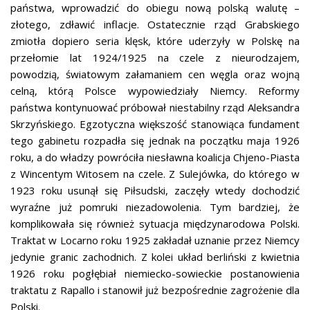
państwa, wprowadzić do obiegu nową polską walutę –
złotego, zdławić inflacje. Ostatecznie rząd Grabskiego
zmiotła dopiero seria klęsk, które uderzyły w Polskę na
przełomie lat 1924/1925 na czele z nieurodzajem,
powodzią, światowym załamaniem cen węgla oraz wojną
celną, którą Polsce wypowiedziały Niemcy. Reformy
państwa kontynuować próbował niestabilny rząd Aleksandra
Skrzyńskiego. Egzotyczna większość stanowiąca fundament
tego gabinetu rozpadła się jednak na początku maja 1926
roku, a do władzy powróciła niesławna koalicja Chjeno-Piasta
z Wincentym Witosem na czele. Z Sulejówka, do którego w
1923 roku usunął się Piłsudski, zaczęły wtedy dochodzić
wyraźne już pomruki niezadowolenia. Tym bardziej, że
komplikowała się również sytuacja międzynarodowa Polski.
Traktat w Locarno roku 1925 zakładał uznanie przez Niemcy
jedynie granic zachodnich. Z kolei układ berliński z kwietnia
1926 roku pogłębiał niemiecko-sowieckie postanowienia
traktatu z Rapallo i stanowił już bezpośrednie zagrożenie dla
Polski.