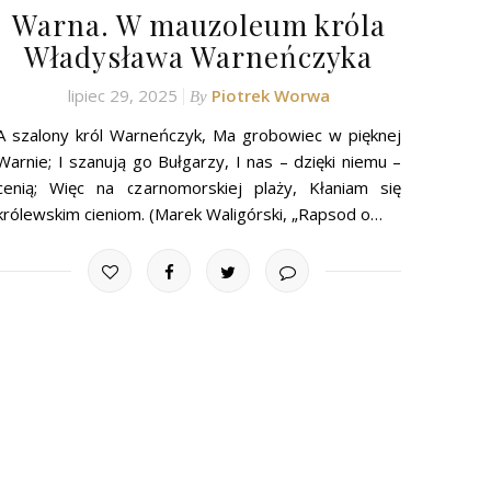
Warna. W mauzoleum króla
Władysława Warneńczyka
lipiec 29, 2025
Piotrek Worwa
By
A szalony król Warneńczyk, Ma grobowiec w pięknej
Warnie; I szanują go Bułgarzy, I nas – dzięki niemu –
cenią; Więc na czarnomorskiej plaży, Kłaniam się
królewskim cieniom. (Marek Waligórski, „Rapsod o…