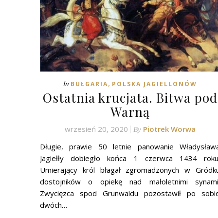
,
In
BUŁGARIA
POLSKA JAGIELLONÓW
Ostatnia krucjata. Bitwa pod
Warną
wrzesień 20, 2020
Piotrek Worwa
By
Długie, prawie 50 letnie panowanie Władysław
Jagiełły dobiegło końca 1 czerwca 1434 roku
Umierający król błagał zgromadzonych w Gródk
dostojników o opiekę nad małoletnimi synami
Zwycięzca spod Grunwaldu pozostawił po sobi
dwóch…