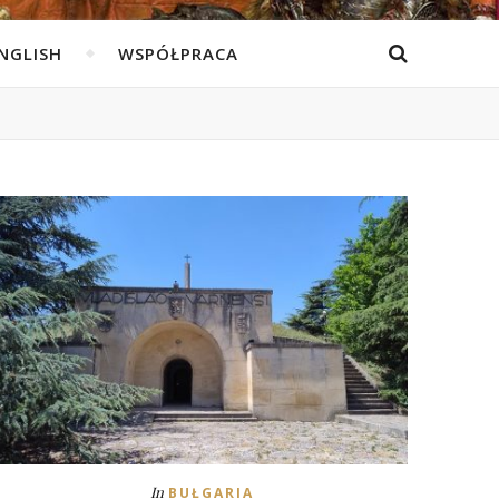
ENGLISH
WSPÓŁPRACA
In
BUŁGARIA