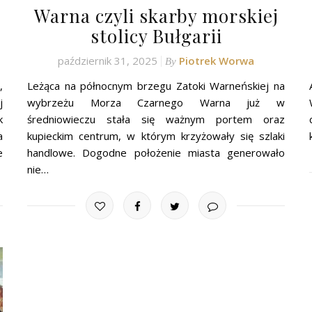
Warna czyli skarby morskiej
stolicy Bułgarii
październik 31, 2025
Piotrek Worwa
By
,
Leżąca na północnym brzegu Zatoki Warneńskiej na
j
wybrzeżu Morza Czarnego Warna już w
k
średniowieczu stała się ważnym portem oraz
a
kupieckim centrum, w którym krzyżowały się szlaki
e
handlowe. Dogodne położenie miasta generowało
nie…