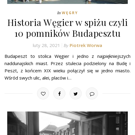
In
WĘGRY
Historia Węgier w spiżu czyli
10 pomników Budapesztu
luty 28, 2021
Piotrek Worwa
By
Budapeszt to stolica Węgier i jedno z najpiękniejszych
naddunajskich miast. Przez stulecia podzielony na Budę i
Peszt, z końcem XIX wieku połączył się w jedno miasto.
Wśród swych ulic, alei, placów i…