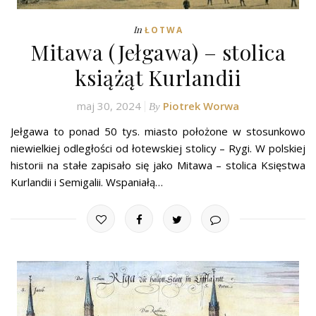
In
ŁOTWA
Mitawa (Jełgawa) – stolica
książąt Kurlandii
maj 30, 2024
Piotrek Worwa
By
Jełgawa to ponad 50 tys. miasto położone w stosunkowo
niewielkiej odległości od łotewskiej stolicy – Rygi. W polskiej
historii na stałe zapisało się jako Mitawa – stolica Księstwa
Kurlandii i Semigalii. Wspaniałą…