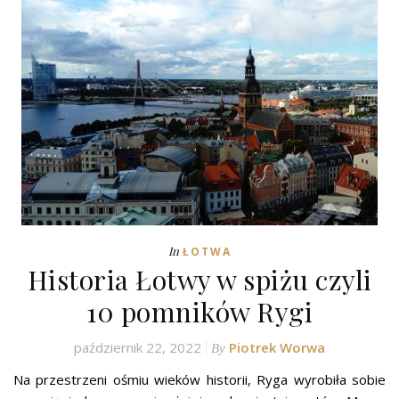
In
ŁOTWA
Historia Łotwy w spiżu czyli
10 pomników Rygi
październik 22, 2022
Piotrek Worwa
By
Na przestrzeni ośmiu wieków historii, Ryga wyrobiła sobie