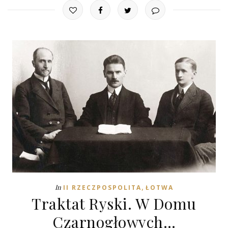
,
In
II RZECZPOSPOLITA
ŁOTWA
Traktat Ryski. W Domu
Czarnogłowych…