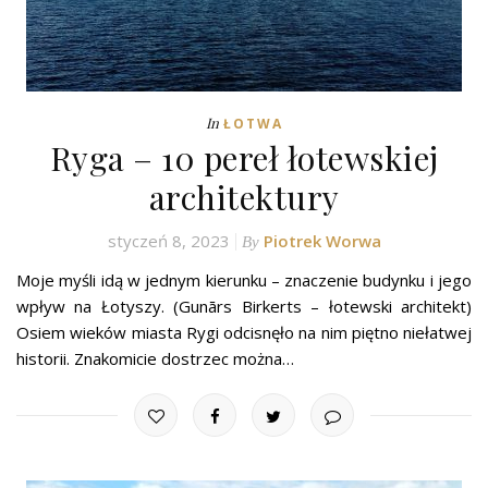
In
ŁOTWA
Ryga – 10 pereł łotewskiej
architektury
styczeń 8, 2023
Piotrek Worwa
By
Moje myśli idą w jednym kierunku – znaczenie budynku i jego
wpływ na Łotyszy. (Gunārs Birkerts – łotewski architekt)
Osiem wieków miasta Rygi odcisnęło na nim piętno niełatwej
historii. Znakomicie dostrzec można…