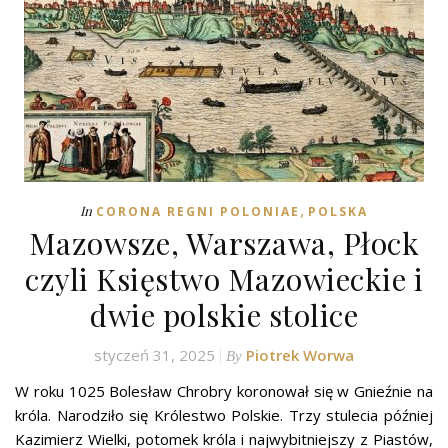
,
In
CORONA REGNI POLONIAE
POLSKA
Mazowsze, Warszawa, Płock
czyli Księstwo Mazowieckie i
dwie polskie stolice
styczeń 31, 2025
Piotrek Worwa
By
W roku 1025 Bolesław Chrobry koronował się w Gnieźnie na
króla. Narodziło się Królestwo Polskie. Trzy stulecia później
Kazimierz Wielki, potomek króla i najwybitniejszy z Piastów,