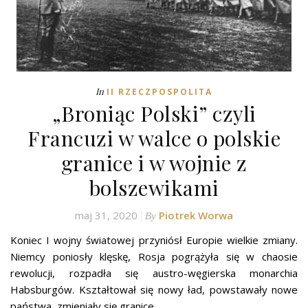
In
II RZECZPOSPOLITA
„Broniąc Polski” czyli
Francuzi w walce o polskie
granice i w wojnie z
bolszewikami
maj 31, 2020
Piotrek Worwa
By
Koniec I wojny światowej przyniósł Europie wielkie zmiany.
Niemcy poniosły klęskę, Rosja pogrążyła się w chaosie
rewolucji, rozpadła się austro-węgierska monarchia
Habsburgów. Kształtował się nowy ład, powstawały nowe
państwa, zmieniały się granice.…