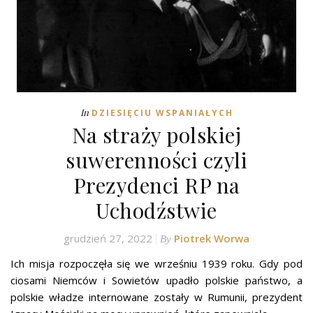
In
DZIESIĘCIU WSPANIAŁYCH
Na straży polskiej
suwerenności czyli
Prezydenci RP na
Uchodźstwie
grudzień 27, 2022
Piotrek Worwa
By
Ich misja rozpoczęła się we wrześniu 1939 roku. Gdy pod
ciosami Niemców i Sowietów upadło polskie państwo, a
polskie władze internowane zostały w Rumunii, prezydent