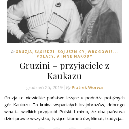
,
In
GRUZJA
SĄSIEDZI, SOJUSZNICY, WROGOWIE...
POLACY, A INNE NARODY
Gruzini – przyjaciele z
Kaukazu
grudzień 25, 2019
Piotrek Worwa
By
Gruzja to niewielkie państwo leżące u podnóża potężnych
gór Kaukazu. To kraina wspaniałych krajobrazów, dobrego
wina i… wielkich przyjaciół Polski. I mimo, że oba państwa
dzieli prawie wszystko, tysiące kilometrów, klimat, tradycja…