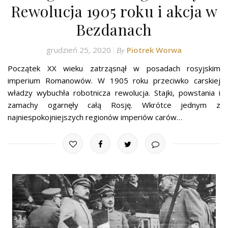
Rewolucja 1905 roku i akcja w
Bezdanach
grudzień 25, 2020
Piotrek Worwa
By
Początek XX wieku zatrząsnął w posadach rosyjskim
imperium Romanowów. W 1905 roku przeciwko carskiej
władzy wybuchła robotnicza rewolucja. Stajki, powstania i
zamachy ogarnęły całą Rosję. Wkrótce jednym z
najniespokojniejszych regionów imperiów carów…