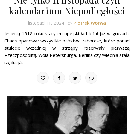
Nie tylko 11 listopada czyli
kalendarium Niepodległości
listopad 11, 2024
Piotrek Worwa
By
Jesienią 1918 roku stary europejski ład leżał już w gruzach.
Chaos opanował wszystkie państwa zaborcze, które ponad
stulecie wcześniej w strzępy rozerwały pierwszą
Rzeczpospolitą. Wola Petersburga, Berlina czy Wiednia stała
się iluzją.…