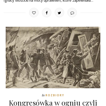
Ignacy Mościcki na mocy uprawnień, które zapewniała…
In
ROZBIORY
Kongresówka w ogniu czyli