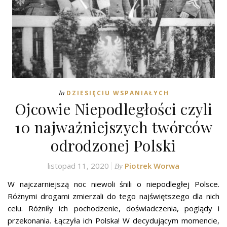
In
DZIESIĘCIU WSPANIAŁYCH
Ojcowie Niepodległości czyli
10 najważniejszych twórców
odrodzonej Polski
listopad 11, 2020
Piotrek Worwa
By
W najczarniejszą noc niewoli śnili o niepodległej Polsce.
Różnymi drogami zmierzali do tego najświętszego dla nich
celu. Różniły ich pochodzenie, doświadczenia, poglądy i
przekonania. Łączyła ich Polska! W decydującym momencie,