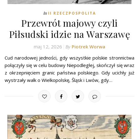
In
II RZECZPOSPOLITA
Przewrót majowy czyli
Piłsudski idzie na Warszawę
maj 12, 2026
Piotrek Worwa
By
Cud narodowej jedności, gdy wszystkie polskie stronnictwa
połączyły się w celu budowy Niepodległej, skończył się wraz
z okrzepnięciem granic państwa polskiego. Gdy ucichły już
wystrzały walk o Wielkopolskę, Śląsk i Lwów, gdy…