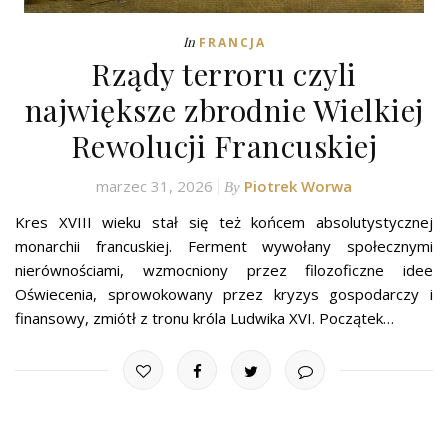
In
FRANCJA
Rządy terroru czyli
największe zbrodnie Wielkiej
Rewolucji Francuskiej
marzec 31, 2026
Piotrek Worwa
By
Kres XVIII wieku stał się też końcem absolutystycznej
monarchii francuskiej. Ferment wywołany społecznymi
nierównościami, wzmocniony przez filozoficzne idee
Oświecenia, sprowokowany przez kryzys gospodarczy i
finansowy, zmiótł z tronu króla Ludwika XVI. Początek…