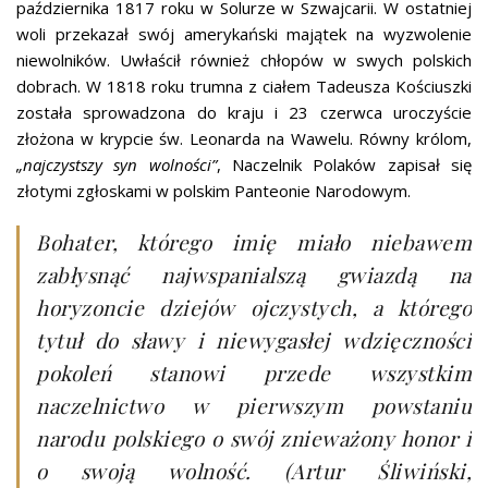
października 1817 roku w Solurze w Szwajcarii. W ostatniej
woli przekazał swój amerykański majątek na wyzwolenie
niewolników. Uwłaścił również chłopów w swych polskich
dobrach. W 1818 roku trumna z ciałem Tadeusza Kościuszki
została sprowadzona do kraju i 23 czerwca uroczyście
złożona w krypcie św. Leonarda na Wawelu. Równy królom,
„najczystszy syn wolności”
, Naczelnik Polaków zapisał się
złotymi zgłoskami w polskim Panteonie Narodowym.
Bohater, którego imię miało niebawem
zabłysnąć najwspanialszą gwiazdą na
horyzoncie dziejów ojczystych, a którego
tytuł do sławy i niewygasłej wdzięczności
pokoleń stanowi przede wszystkim
naczelnictwo w pierwszym powstaniu
narodu polskiego o swój znieważony honor i
o swoją wolność. (Artur Śliwiński,