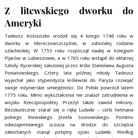
Z litewskiego dworku do
Ameryki
Tadeusz Kościuszko urodził się 4 lutego 1746 roku w
dworku w Mereczowszczyźnie, w zubożałej rodzinie
szlacheckiej. W 1755 roku rozpoczął naukę w Kolegium
Pijarów w Lubieszowie, a w 1765 roku wstąpił do elitarnej
Szkoły Rycerskiej założonej przez króla Stanisława Augusta
Poniatowskiego. Cztery lata później młody Tadeusz
wyjechał jako stypendysta królewski do Paryża rozwijać
swoje inżynierskie umiejętności. Do Polski powrócił latem
1775 roku. Mimo wykształcenia nie znalazł zatrudnienia w
wojsku Rzeczpospolitej. Przeżył także zawód miłosny.
Bezskutecznie starał się o rękę Ludwiki – córki hetmana
polnego litewskiego Józefa Sosnowskiego. Pomimo
odwzajemnianego uczucia na drodze do szczęścia
zakochanych stanął potężny ojciec Ludwiki. Według