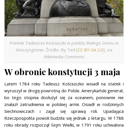
Pomnik Tadeusza Kościuszki w pobliżu Białego Domu w
Waszyngtonie. Źródło: By Ted [
CC BY-SA 2.0
], via
Wikimedia Commons
W obronie konstytucji 3 maja
Latem 1784 roku Tadeusz Kościuszko wsiadł na statek i
wyruszył w drogę powrotną do Polski. Amerykański generał,
bo tego stopnia dosłużył się za oceanem, ponownie nie
znalazł zatrudnienia w polskiej armii. Osiadł w rodzinnych
Siechnowiczach i zajął się uprawą roli. Upadająca
Rzeczpospolita powoli budziła się jednak z letargu. W 1788
roku obrady rozpoczął Sejm Wielki, w 1791 roku uchwalona