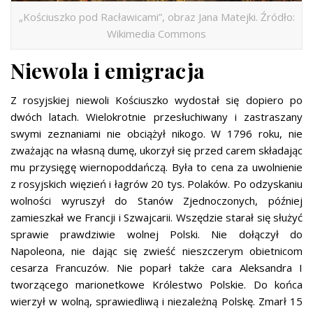
„Kościuszko pod Racławicami”, obraz Jana Matejki. Źródło:
Wikimedia Commons
Niewola i emigracja
Z rosyjskiej niewoli Kościuszko wydostał się dopiero po
dwóch latach. Wielokrotnie przesłuchiwany i zastraszany
swymi zeznaniami nie obciążył nikogo. W 1796 roku, nie
zważając na własną dumę, ukorzył się przed carem składając
mu przysięgę wiernopoddańczą. Była to cena za uwolnienie
z rosyjskich więzień i łagrów 20 tys. Polaków. Po odzyskaniu
wolności wyruszył do Stanów Zjednoczonych, później
zamieszkał we Francji i Szwajcarii. Wszędzie starał się służyć
sprawie prawdziwie wolnej Polski. Nie dołączył do
Napoleona, nie dając się zwieść nieszczerym obietnicom
cesarza Francuzów. Nie poparł także cara Aleksandra I
tworzącego marionetkowe Królestwo Polskie. Do końca
wierzył w wolną, sprawiedliwą i niezależną Polskę. Zmarł 15