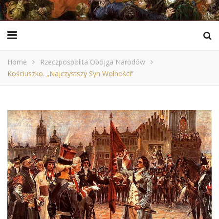
Home
Rzeczpospolita Obojga Narodów
Kościuszko. „Najczystszy Syn Wolności”