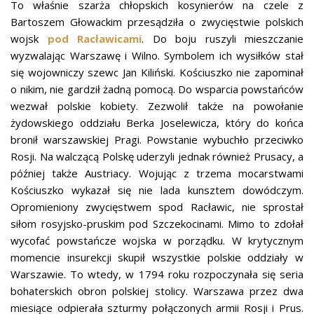
To właśnie szarża chłopskich kosynierów na czele z
Bartoszem Głowackim przesądziła o zwycięstwie polskich
wojsk
pod Racławicami
. Do boju ruszyli mieszczanie
wyzwalając Warszawę i Wilno. Symbolem ich wysiłków stał
się wojowniczy szewc Jan Kiliński. Kościuszko nie zapominał
o nikim, nie gardził żadną pomocą. Do wsparcia powstańców
wezwał polskie kobiety. Zezwolił także na powołanie
żydowskiego oddziału Berka Joselewicza, który do końca
bronił warszawskiej Pragi. Powstanie wybuchło przeciwko
Rosji. Na walczącą Polskę uderzyli jednak również Prusacy, a
później także Austriacy. Wojując z trzema mocarstwami
Kościuszko wykazał się nie lada kunsztem dowódczym.
Opromieniony zwycięstwem spod Racławic, nie sprostał
siłom rosyjsko-pruskim pod Szczekocinami. Mimo to zdołał
wycofać powstańcze wojska w porządku. W krytycznym
momencie insurekcji skupił wszystkie polskie oddziały w
Warszawie. To wtedy, w 1794 roku rozpoczynała się seria
bohaterskich obron polskiej stolicy. Warszawa przez dwa
miesiące odpierała szturmy połączonych armii Rosji i Prus.