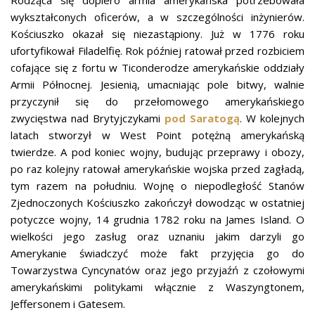
Rodząca się dopiero armia amerykańska potrzebowała
wykształconych oficerów, a w szczególności inżynierów.
Kościuszko okazał się niezastąpiony. Już w 1776 roku
ufortyfikował Filadelfię. Rok później ratował przed rozbiciem
cofające się z fortu w Ticonderodze amerykańskie oddziały
Armii Północnej. Jesienią, umacniając pole bitwy, walnie
przyczynił się do przełomowego amerykańskiego
zwycięstwa nad Brytyjczykami
pod Saratogą
. W kolejnych
latach stworzył w West Point potężną amerykańską
twierdze. A pod koniec wojny, budując przeprawy i obozy,
po raz kolejny ratował amerykańskie wojska przed zagładą,
tym razem na południu. Wojnę o niepodległość Stanów
Zjednoczonych Kościuszko zakończył dowodząc w ostatniej
potyczce wojny, 14 grudnia 1782 roku na James Island. O
wielkości jego zasług oraz uznaniu jakim darzyli go
Amerykanie świadczyć może fakt przyjęcia go do
Towarzystwa Cyncynatów oraz jego przyjaźń z czołowymi
amerykańskimi politykami włącznie z Waszyngtonem,
Jeffersonem i Gatesem.