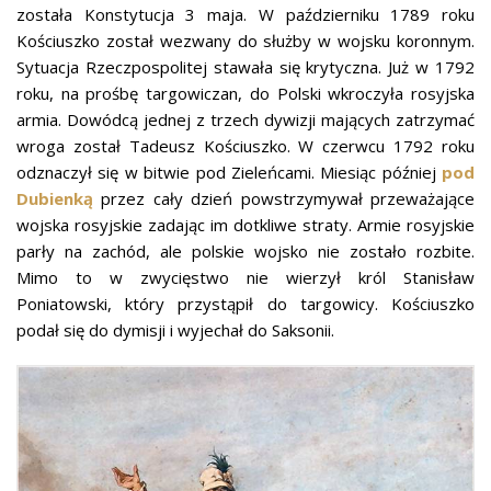
została Konstytucja 3 maja. W październiku 1789 roku
Kościuszko został wezwany do służby w wojsku koronnym.
Sytuacja Rzeczpospolitej stawała się krytyczna. Już w 1792
roku, na prośbę targowiczan, do Polski wkroczyła rosyjska
armia. Dowódcą jednej z trzech dywizji mających zatrzymać
wroga został Tadeusz Kościuszko. W czerwcu 1792 roku
odznaczył się w bitwie pod Zieleńcami. Miesiąc później
pod
Dubienką
przez cały dzień powstrzymywał przeważające
wojska rosyjskie zadając im dotkliwe straty. Armie rosyjskie
parły na zachód, ale polskie wojsko nie zostało rozbite.
Mimo to w zwycięstwo nie wierzył król Stanisław
Poniatowski, który przystąpił do targowicy. Kościuszko
podał się do dymisji i wyjechał do Saksonii.