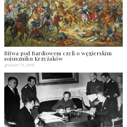
Bitwa pod Bardiowem czyli o węgierskim
sojuszniku Krzyżaków
grudzień 15, 2018