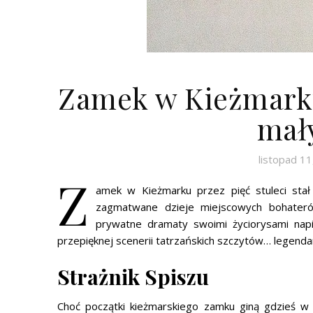
Zamek w Kieżmarku 
mał
listopad 11
Z
amek w Kieżmarku przez pięć stuleci stał 
zagmatwane dzieje miejscowych bohaterów
prywatne dramaty swoimi życiorysami napi
przepięknej scenerii tatrzańskich szczytów… legenda
Strażnik Spiszu
Choć początki kieżmarskiego zamku giną gdzieś w