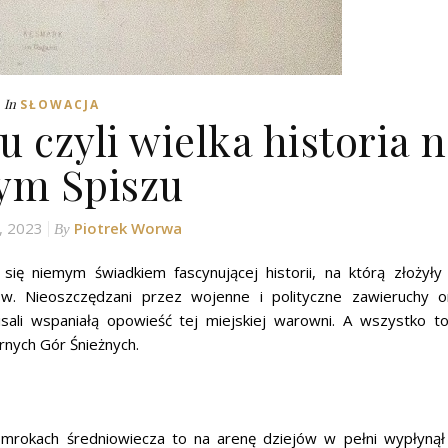
In
SŁOWACJA
czyli wielka historia 
ym Spiszu
, 2023
Piotrek Worwa
By
się niemym świadkiem fascynującej historii, na którą złożyły 
. Nieoszczędzani przez wojenne i polityczne zawieruchy o
sali wspaniałą opowieść tej miejskiej warowni. A wszystko t
rnych Gór Śnieżnych.
 mrokach średniowiecza to na arenę dziejów w pełni wypłynął