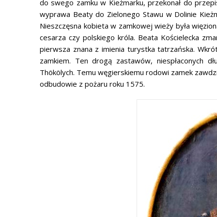
do swego zamku w Kieżmarku, przekonał do przepisa
wyprawa Beaty do Zielonego Stawu w Dolinie Kieżm
Nieszczęsna kobieta w zamkowej wieży była więziona 
cesarza czy polskiego króla. Beata Kościelecka zma
pierwsza znana z imienia turystka tatrzańska. Wkr
zamkiem. Ten drogą zastawów, niespłaconych dłu
Thökölych. Temu węgierskiemu rodowi zamek zawdzię
odbudowie z pożaru roku 1575.