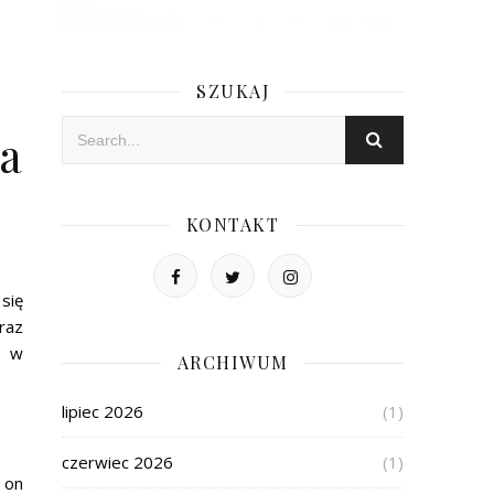
SZUKAJ
na
KONTAKT
się
raz
o w
ARCHIWUM
lipiec 2026
(1)
czerwiec 2026
(1)
 on