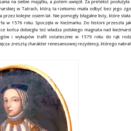
nia na siebie majątku, a potem uwięził. Za pretekst posłużyła
arskiej w Tatrach, którą ta rzekomo miała odbyć bez jego zgo
przez kolejne osiem lat. Nie pomogły błagalne listy, które słała
rła w 1576 roku. Spoczęła w Kieżmarku. Do historii przeszła ja
ótce końca dobiegła też władza polskiego magnata nad kieżmars
gów i wykupów trafił ostatecznie w 1579 roku do rąk rodz
cza zresztą charakter renesansowej rezydencji, którego nabrał