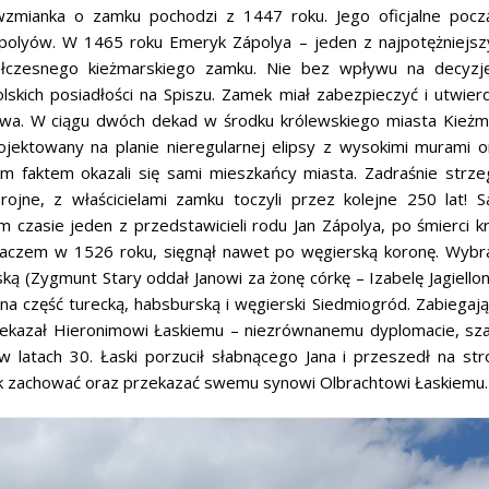
zmianka o zamku pochodzi z 1447 roku. Jego oficjalne począ
polyów. W 1465 roku Emeryk Zápolya – jeden z najpotężniejsz
łczesnego kieżmarskiego zamku. Nie bez wpływu na decyzj
lskich posiadłości na Spiszu. Zamek miał zabezpieczyć i utwierd
stwa. W ciągu dwóch dekad w środku królewskiego miasta Kieżm
jektowany na planie nieregularnej elipsy z wysokimi murami o
m faktem okazali się sami mieszkańcy miasta. Zadraśnie strze
ojne, z właścicielami zamku toczyli przez kolejne 250 lat! S
czasie jeden z przedstawicieli rodu Jan Zápolya, po śmierci kr
haczem w 1526 roku, sięgnął nawet po węgierską koronę. Wybr
ką (Zygmunt Stary oddał Janowi za żonę córkę – Izabelę Jagiellon
na część turecką, habsburską i węgierski Siedmiogród. Zabiegają
zekazał Hieronimowi Łaskiemu – niezrównanemu dyplomacie, sza
 w latach 30. Łaski porzucił słabnącego Jana i przeszedł na str
k zachować oraz przekazać swemu synowi Olbrachtowi Łaskiemu.