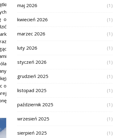
tki
maj 2026
(1)
ych
ę o
kwiecień 2026
(1)
zić
marzec 2026
(1)
ark
raz
luty 2026
(1)
gąc
ami
styczeń 2026
(1)
óla
any
grudzień 2025
(1)
kę)
c o
listopad 2025
(1)
rej
onę
październik 2025
(1)
wrzesień 2025
(1)
sierpień 2025
(1)