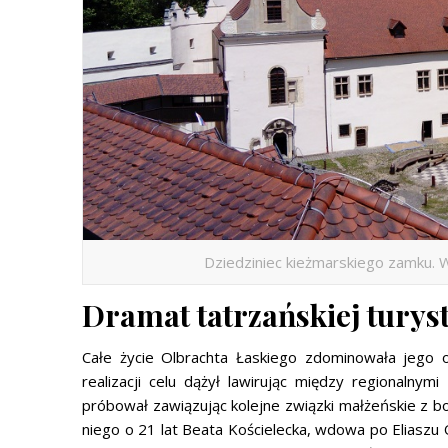
Dziedziniec kieżmarskiego zamku. W
Dramat tatrzańskiej turyst
Całe życie Olbrachta Łaskiego zdominowała jego 
realizacji celu dążył lawirując między regionaln
próbował zawiązując kolejne związki małżeńskie z 
niego o 21 lat Beata Kościelecka, wdowa po Eliaszu O