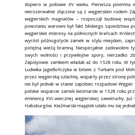
dopiero w połowie XV wieku. Pierwsza pisemna w
nierozerwalnie złączone są z węgierskim rodem Zá
węgierskich magnatów – rozpoczął budowę wspó
powstaniu warowni był fakt bliskiego sąsiedztwa po
węgierskie interesy na północnych krańcach Króle
wyrósł późnogotycki zamek w stylu miejskim, zapro
potężną wieżą bramną. Niespecjalnie zadowoleni ty
swych wolności i przywilejów spory, nierzadko zbr
Zápolyowie zamkiem władali aż do 1528 roku. W tym 
Ludwika Jagiellończyka w bitwie z Turkami pod Mo
przez węgierską szlachtę, wsparty przez stronę pols
nie był jednak w stanie zapobiec rozpadowi Węgier 
polskie wsparcie zamek kieżmarski w 1528 roku pr
eminencji XVI-wiecznej węgierskiej zawieruchy. Już
Habsburgów. Kieżmarski majątek udało mu się jedna