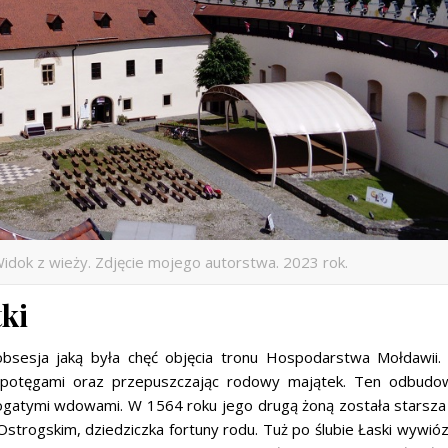
idok z wieży. Zdjęcie mojego autorstwa. 2023 rok.
ki
obsesja jaką była chęć objęcia tronu Hospodarstwa Mołdawii.
ymi potęgami oraz przepuszczając rodowy majątek. Ten odbudo
bogatymi wdowami. W 1564 roku jego drugą żoną została starsza
strogskim, dziedziczka fortuny rodu. Tuż po ślubie Łaski wywiózł