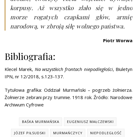
korpusy. Aż wszystko zlało się w jedno
morze rogatych czapkami głów, armię
narodową, w zbroją siłę wolnego państwa.
Piotr Worwa
Bibliografia:
Klecel Marek,
Na wszystkich frontach niepodległości
, Biuletyn
IPN, nr 12/2018, s.123-137.
Tytułowa grafika: Oddział Murmański – pogrzeb żołnierza.
Żołnierze zebrani przy trumnie. 1918 rok. Źródło: Narodowe
Archiwum Cyfrowe
BAŚKA MURMAŃSKA
EUGENIUSZ MAŁCZEWSKI
JÓZEF PIŁSUDSKI
MURMAŃCZYCY
NIEPODLEGŁOŚĆ