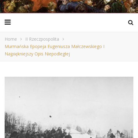
Home
II Rzeczpospolita
Murmańska Epopeja Eugeniusza Małczewskiego I
Najpiękniejszy Opis Niepodległej