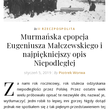
In
II RZECZPOSPOLITA
Murmańska epopeja
Eugeniusza Małczewskiego i
najpiękniejszy opis
Niepodległej
styczeń 5, 2019
Piotrek Worwa
By
Z
a nami rok rocznicowy, rok stulecia odzyskania
niepodległości przez Polskę. Przez ostatni wiek
wielu próbowało opisać te niezwykłe dni, nazwać je,
wytłumaczyć. Jedni robili to lepiej, inni gorzej. Nigdy dotąd
jednak nie spotkałem się z tak pięknym przedstawieniem tej