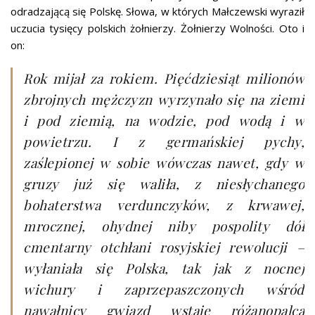
odradzającą się Polskę. Słowa, w których Małczewski wyraził
uczucia tysięcy polskich żołnierzy. Żołnierzy Wolności. Oto i
on:
Rok mijał za rokiem. Pięćdziesiąt milionów
zbrojnych mężczyzn wyrzynało się na ziemi
i pod ziemią, na wodzie, pod wodą i w
powietrzu. I z germańskiej pychy,
zaślepionej w sobie wówczas nawet, gdy w
gruzy już się waliła, z niesłychanego
bohaterstwa verdunczyków, z krwawej,
mrocznej, ohydnej niby pospolity dół
cmentarny otchłani rosyjskiej rewolucji –
wyłaniała się Polska, tak jak z nocnej
wichury i zaprzepaszczonych wśród
nawałnicy gwiazd wstaje różanopalca