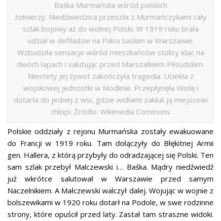
Baśka Murmańska wśród polskich
żołnierzy. Niedźwiedzica przeszła z Murmańczykami cały
szlak bojowy aż do wolnej Polski. W 1919 roku brała
udział w defiladzie na Palcu Saskim w Warszawie.
Wzbudziła sensacje wśród mieszkańców stolicy idąc na
dwóch łapach i salutując przed Marszałkiem Piłsudskim.
Niestety jej żywot zakończyła tragedia. Uciekła z
wojskowej jednostki w Modlinie. Przepłynęła Wisłę i
dotarła do jednej z wsi, gdzie widłami zakłuli ją miejscowi
chłopi. Źródło: Wikimedia Commons
Polskie oddziały z rejonu Murmańska zostały ewakuowane
do Francji w 1919 roku. Tam dołączyły do Błękitnej Armii
gen. Hallera, z którą przybyły do odradzającej się Polski. Ten
sam szlak przebył Malczewski i… Baśka. Mądry niedźwiedź
już wkrótce salutował w Warszawie przed samym
Naczelnikiem. A Małczewski walczył dalej. Wojując w wojnie z
bolszewikami w 1920 roku dotarł na Podole, w swe rodzinne
strony, które opuścił przed laty. Zastał tam straszne widoki.