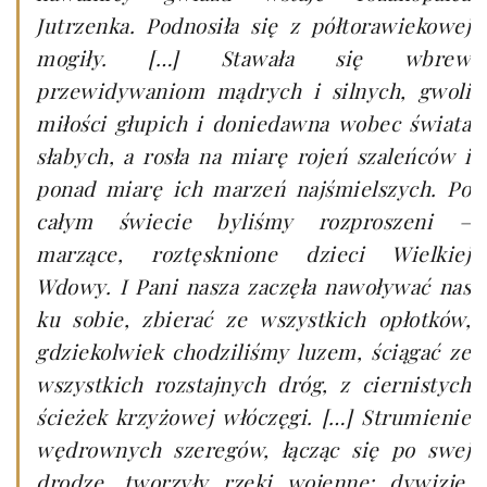
Jutrzenka. Podnosiła się z półtorawiekowej
mogiły. […] Stawała się wbrew
przewidywaniom mądrych i silnych, gwoli
miłości głupich i doniedawna wobec świata
słabych, a rosła na miarę rojeń szaleńców i
ponad miarę ich marzeń najśmielszych. Po
całym świecie byliśmy rozproszeni –
marzące, roztęsknione dzieci Wielkiej
Wdowy. I Pani nasza zaczęła nawoływać nas
ku sobie, zbierać ze wszystkich opłotków,
gdziekolwiek chodziliśmy luzem, ściągać ze
wszystkich rozstajnych dróg, z ciernistych
ścieżek krzyżowej włóczęgi. […] Strumienie
wędrownych szeregów, łącząc się po swej
drodze, tworzyły rzeki wojenne: dywizje,