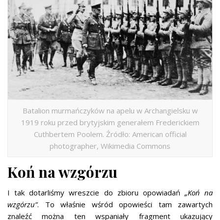
Batalion murmańczyków na apelu w Archangielsku w
1919 roku przed brytyjskim generałem Frederickiem
Cuthbertem Poolem. Źródło: American official
photographer, Wikimedia Commons
Koń na wzgórzu
I tak dotarliśmy wreszcie do zbioru opowiadań
„Koń na
wzgórzu”
. To właśnie wśród opowieści tam zawartych
znaleźć można ten wspaniały fragment ukazujący