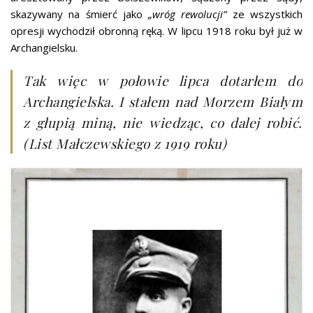
skazywany na śmierć jako
„wróg rewolucji”
ze wszystkich
opresji wychodził obronną ręką. W lipcu 1918 roku był już w
Archangielsku.
Tak więc w połowie lipca dotarłem do
Archangielska. I stałem nad Morzem Białym
z głupią miną, nie wiedząc, co dalej robić.
(List Małczewskiego z 1919 roku)