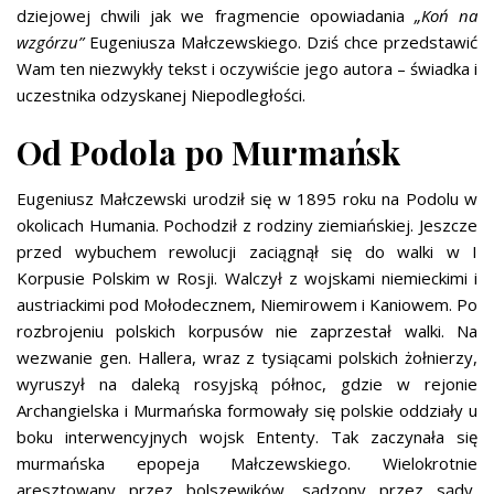
dziejowej chwili jak we fragmencie opowiadania
„Koń na
wzgórzu”
Eugeniusza Małczewskiego. Dziś chce przedstawić
Wam ten niezwykły tekst i oczywiście jego autora – świadka i
uczestnika odzyskanej Niepodległości.
Od Podola po Murmańsk
Eugeniusz Małczewski urodził się w 1895 roku na Podolu w
okolicach Humania. Pochodził z rodziny ziemiańskiej. Jeszcze
przed wybuchem rewolucji zaciągnął się do walki w I
Korpusie Polskim w Rosji. Walczył z wojskami niemieckimi i
austriackimi pod Mołodecznem, Niemirowem i Kaniowem. Po
rozbrojeniu polskich korpusów nie zaprzestał walki. Na
wezwanie gen. Hallera, wraz z tysiącami polskich żołnierzy,
wyruszył na daleką rosyjską północ, gdzie w rejonie
Archangielska i Murmańska formowały się polskie oddziały u
boku interwencyjnych wojsk Ententy. Tak zaczynała się
murmańska epopeja Małczewskiego. Wielokrotnie
aresztowany przez bolszewików, sądzony przez sądy,