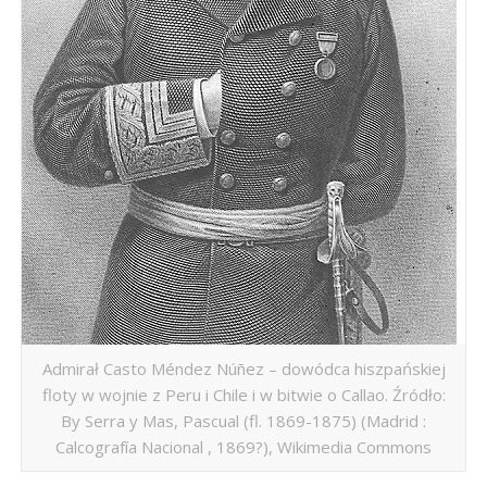
Admirał Casto Méndez Núñez – dowódca hiszpańskiej
floty w wojnie z Peru i Chile i w bitwie o Callao. Źródło:
By Serra y Mas, Pascual (fl. 1869-1875) (Madrid :
Calcografía Nacional , 1869?), Wikimedia Commons