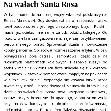
Na wałach Santa Rosa
W tym momencie na arenę wojny wkroczył polski inżynier
Ernest Malinowski. Gdy dowiedział się o hiszpańskim ataku
rzekł podobno, że z jednego zniewolonego kraju – Polski –
musiał już uciekać i nie zamierza odchodzić z kolejnego. Od
razu, z wielkim zaangażowaniem, zajął się fortyfikowaniem
peruwiańskiego portu. Sprowadził działa i nowoczesne
kopuły pancerne. Opracował rozmieszczenie artylerii. W celu
powiększenia pola ostrzału zamontował część dział na
ruchomych platformach kolejowych. Hiszpanie ruszyli do
ataku 2 maja 1866 roku. Ich flota składała się z 7 okrętów
wojennych i 7 statków pomocniczych, mających na pokładach
w sumie 252 działa. Rozpoczęła się krwawa bitwa, która
trwała cały dzień. Obroną dowodził Malinowski, który bił się
dzielnie na wałach fortu Santa Rosa. Hiszpanie szturmowali,
Peruwiańczycy bronili się do upadłego, z obu stron waliła
artyleria. W walkach życie straciło kilkuset obrońców miasta,
legł minister obrony Peru Joségo Galvéza. Hiszpanie stracili