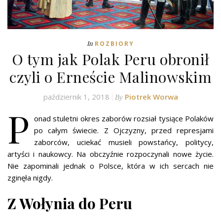
In
ROZBIORY
O tym jak Polak Peru obronił
czyli o Erneście Malinowskim
październik 1, 2018
Piotrek Worwa
By
P
onad stuletni okres zaborów rozsiał tysiące Polaków
po całym świecie. Z Ojczyzny, przed represjami
zaborców, uciekać musieli powstańcy, politycy,
artyści i naukowcy. Na obczyźnie rozpoczynali nowe życie.
Nie zapominali jednak o Polsce, która w ich sercach nie
zginęła nigdy.
Z Wołynia do Peru