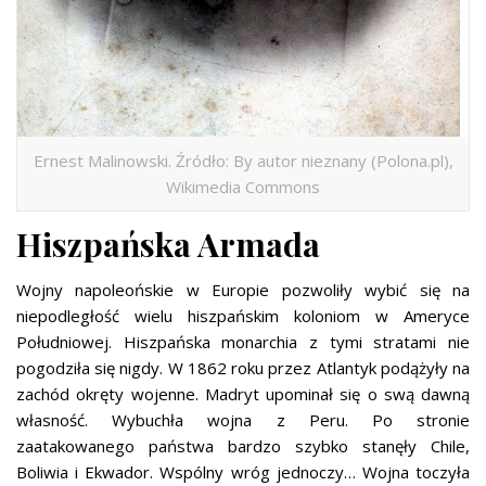
Ernest Malinowski. Źródło: By autor nieznany (Polona.pl),
Wikimedia Commons
Hiszpańska Armada
Wojny napoleońskie w Europie pozwoliły wybić się na
niepodległość wielu hiszpańskim koloniom w Ameryce
Południowej. Hiszpańska monarchia z tymi stratami nie
pogodziła się nigdy. W 1862 roku przez Atlantyk podążyły na
zachód okręty wojenne. Madryt upominał się o swą dawną
własność. Wybuchła wojna z Peru. Po stronie
zaatakowanego państwa bardzo szybko stanęły Chile,
Boliwia i Ekwador. Wspólny wróg jednoczy… Wojna toczyła