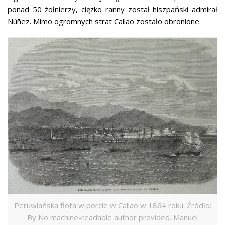
ponad 50 żołnierzy, ciężko ranny został hiszpański admirał
Núñez. Mimo ogromnych strat Callao zostało obronione.
Peruwiańska flota w porcie w Callao w 1864 roku. Źródło:
By No machine-readable author provided. Manuel