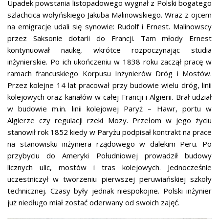
Upadek powstania listopadowego wygnał z Polski bogatego
szlachcica wołyńskiego Jakuba Malinowskiego. Wraz z ojcem
na emigracje udali się synowie: Rudolf i Ernest. Malinowscy
przez Saksonie dotarli do Francji. Tam młody Ernest
kontynuował naukę, wkrótce rozpoczynając studia
inżynierskie. Po ich ukończeniu w 1838 roku zaczął pracę w
ramach francuskiego Korpusu Inżynierów Dróg i Mostów.
Przez kolejne 14 lat pracował przy budowie wielu dróg, linii
kolejowych oraz kanałów w całej Francji i Algierii. Brał udział
w budowie m.in. linii kolejowej Paryż – Hawr, portu w
Algierze czy regulacji rzeki Mozy. Przełom w jego życiu
stanowił rok 1852 kiedy w Paryżu podpisał kontrakt na prace
na stanowisku inżyniera rządowego w dalekim Peru. Po
przybyciu do Ameryki Południowej prowadził budowy
licznych ulic, mostów i tras kolejowych. Jednocześnie
uczestniczył w tworzeniu pierwszej peruwiańskiej szkoły
technicznej. Czasy były jednak niespokojne. Polski inżynier
już niedługo miał zostać oderwany od swoich zajęć.