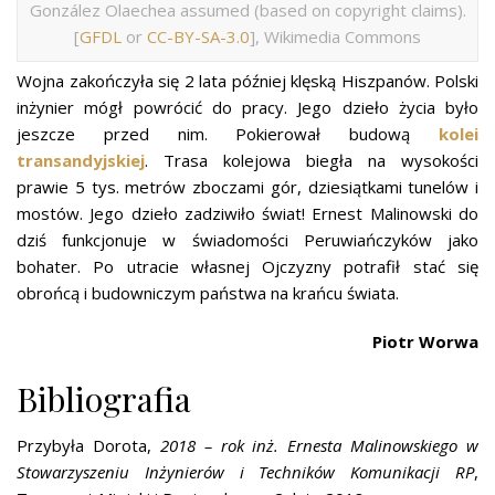
González Olaechea assumed (based on copyright claims).
[
GFDL
or
CC-BY-SA-3.0
], Wikimedia Commons
Wojna zakończyła się 2 lata później klęską Hiszpanów. Polski
inżynier mógł powrócić do pracy. Jego dzieło życia było
jeszcze przed nim. Pokierował budową
kolei
transandyjskiej
. Trasa kolejowa biegła na wysokości
prawie 5 tys. metrów zboczami gór, dziesiątkami tunelów i
mostów. Jego dzieło zadziwiło świat! Ernest Malinowski do
dziś funkcjonuje w świadomości Peruwiańczyków jako
bohater. Po utracie własnej Ojczyzny potrafił stać się
obrońcą i budowniczym państwa na krańcu świata.
Piotr Worwa
Bibliografia
Przybyła Dorota,
2018 – rok inż. Ernesta Malinowskiego w
Stowarzyszeniu Inżynierów i Techników Komunikacji RP
,