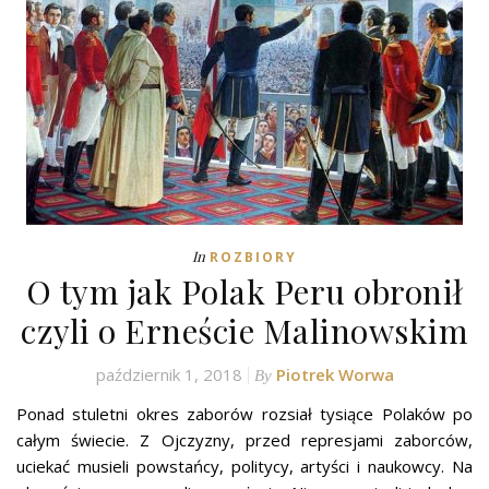
In
ROZBIORY
O tym jak Polak Peru obronił
czyli o Erneście Malinowskim
październik 1, 2018
Piotrek Worwa
By
Ponad stuletni okres zaborów rozsiał tysiące Polaków po
całym świecie. Z Ojczyzny, przed represjami zaborców,
uciekać musieli powstańcy, politycy, artyści i naukowcy. Na