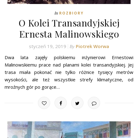
In
ROZBIORY
O Kolei Transandyjskiej
Ernesta Malinowskiego
styczeń 19, 2019
Piotrek Worwa
By
Dwa lata zajęły polskiemu inżynierowi Ernestowi
Malinowskiemu prace nad planami kolei transandyjskiej. Jej
trasa miała pokonać nie tylko różnice tysięcy metrów
wysokości, ale też wszystkie strefy klimatyczne, od
mroźnych gór po gorące…