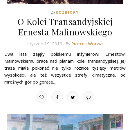
In
ROZBIORY
O Kolei Transandyjskiej
Ernesta Malinowskiego
styczeń 19, 2019
Piotrek Worwa
By
Dwa lata zajęły polskiemu inżynierowi Ernestowi
Malinowskiemu prace nad planami kolei transandyjskiej. Jej
trasa miała pokonać nie tylko różnice tysięcy metrów
wysokości, ale też wszystkie strefy klimatyczne, od
mroźnych gór po gorące…