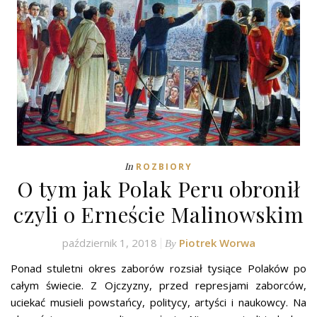
In
ROZBIORY
O tym jak Polak Peru obronił
czyli o Erneście Malinowskim
październik 1, 2018
Piotrek Worwa
By
Ponad stuletni okres zaborów rozsiał tysiące Polaków po
całym świecie. Z Ojczyzny, przed represjami zaborców,
uciekać musieli powstańcy, politycy, artyści i naukowcy. Na