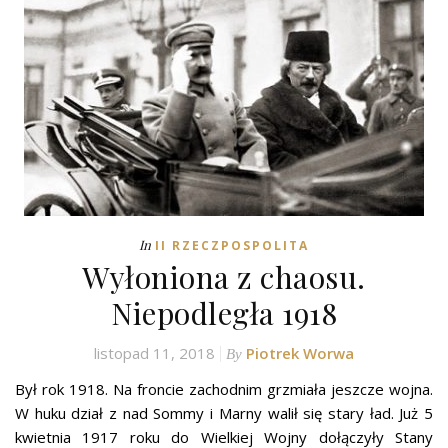
In
II RZECZPOSPOLITA
Wyłoniona z chaosu.
Niepodległa 1918
listopad 11, 2018
Piotrek Worwa
By
Był rok 1918. Na froncie zachodnim grzmiała jeszcze wojna.
W huku dział z nad Sommy i Marny walił się stary ład. Już 5
kwietnia 1917 roku do Wielkiej Wojny dołączyły Stany