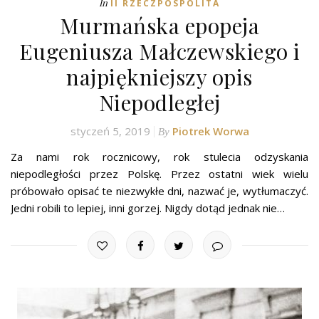
In
II RZECZPOSPOLITA
Murmańska epopeja
Eugeniusza Małczewskiego i
najpiękniejszy opis
Niepodległej
styczeń 5, 2019
Piotrek Worwa
By
Za nami rok rocznicowy, rok stulecia odzyskania
niepodległości przez Polskę. Przez ostatni wiek wielu
próbowało opisać te niezwykłe dni, nazwać je, wytłumaczyć.
Jedni robili to lepiej, inni gorzej. Nigdy dotąd jednak nie…