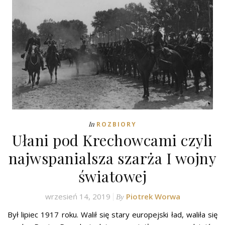
In
ROZBIORY
Ułani pod Krechowcami czyli
najwspanialsza szarża I wojny
światowej
wrzesień 14, 2019
Piotrek Worwa
By
Był lipiec 1917 roku. Walił się stary europejski ład, waliła się