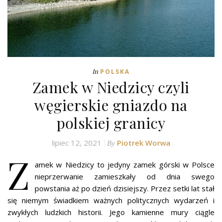
In
POLSKA
Zamek w Niedzicy czyli
węgierskie gniazdo na
polskiej granicy
lipiec 12, 2021
Piotrek Worwa
By
Z
amek w Niedzicy to jedyny zamek górski w Polsce
nieprzerwanie zamieszkały od dnia swego
powstania aż po dzień dzisiejszy. Przez setki lat stał
się niemym świadkiem ważnych politycznych wydarzeń i
zwykłych ludzkich historii. Jego kamienne mury ciągle