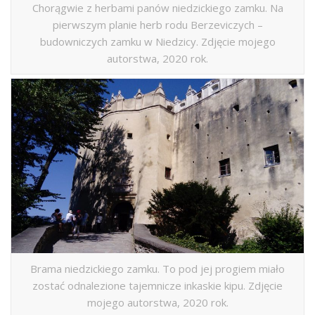
Chorągwie z herbami panów niedzickiego zamku. Na
pierwszym planie herb rodu Berzeviczych –
budowniczych zamku w Niedzicy. Zdjęcie mojego
autorstwa, 2020 rok.
Brama niedzickiego zamku. To pod jej progiem miało
zostać odnalezione tajemnicze inkaskie kipu. Zdjęcie
mojego autorstwa, 2020 rok.