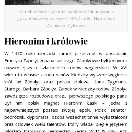
Zamek w Niedzicy oraz zamkowe zabudowania
gospodarcze w okresie II RP. Źródło: Narodowe
Archiwum Cyfrowe
Hieronim i królowie
W 1470 roku niedzicki zamek przeszedł w posiadanie
Emeryka Zápolyi, żupana spiskiego. Zápolyowie byli jednym z
najważniejszych szlacheckich rodów węgierskich. W XVI
wieku to właśnie z rodu panów Niedzicy wyszedł węgierski
król Jan Zápolya oraz polska królowa, żona Zygmunta
Starego, Barbara Zápolya. Zamek w Niedzicy rodowi Zápolya
zawdzięcza rozbudowę oraz… pierwszego polskiego pana.
Był nim polski magnat Hieronim Łaski – jedna z
najbarwniejszych postaci swojej epoki. Polski senator,
podróżnik, dyplomata, osoba wszechstronnie wykształcona
oraz człowiek wielu talentów, który władał biegle językiem
włoskim, francuskim, niemieckim i łaciną. W 1528 roku jego