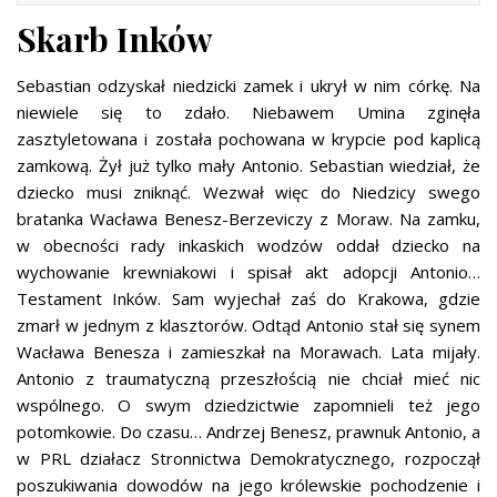
Skarb Inków
Sebastian odzyskał niedzicki zamek i ukrył w nim córkę. Na
niewiele się to zdało. Niebawem Umina zginęła
zasztyletowana i została pochowana w krypcie pod kaplicą
zamkową. Żył już tylko mały Antonio. Sebastian wiedział, że
dziecko musi zniknąć. Wezwał więc do Niedzicy swego
bratanka Wacława Benesz-Berzeviczy z Moraw. Na zamku,
w obecności rady inkaskich wodzów oddał dziecko na
wychowanie krewniakowi i spisał akt adopcji Antonio…
Testament Inków. Sam wyjechał zaś do Krakowa, gdzie
zmarł w jednym z klasztorów. Odtąd Antonio stał się synem
Wacława Benesza i zamieszkał na Morawach. Lata mijały.
Antonio z traumatyczną przeszłością nie chciał mieć nic
wspólnego. O swym dziedzictwie zapomnieli też jego
potomkowie. Do czasu… Andrzej Benesz, prawnuk Antonio, a
w PRL działacz Stronnictwa Demokratycznego, rozpoczął
poszukiwania dowodów na jego królewskie pochodzenie i