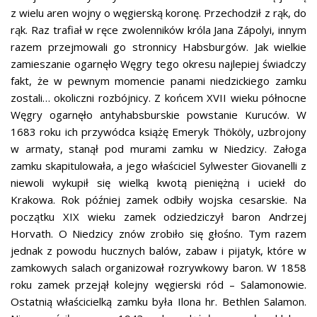
z wielu aren wojny o węgierską koronę. Przechodził z rąk, do
rąk. Raz trafiał w ręce zwolenników króla Jana Zápolyi, innym
razem przejmowali go stronnicy Habsburgów. Jak wielkie
zamieszanie ogarnęło Węgry tego okresu najlepiej świadczy
fakt, że w pewnym momencie panami niedzickiego zamku
zostali… okoliczni rozbójnicy. Z końcem XVII wieku północne
Węgry ogarnęło antyhabsburskie powstanie Kuruców. W
1683 roku ich przywódca książę Emeryk Thököly, uzbrojony
w armaty, stanął pod murami zamku w Niedzicy. Załoga
zamku skapitulowała, a jego właściciel Sylwester Giovanelli z
niewoli wykupił się wielką kwotą pieniężną i uciekł do
Krakowa. Rok później zamek odbiły wojska cesarskie. Na
początku XIX wieku zamek odziedziczył baron Andrzej
Horvath. O Niedzicy znów zrobiło się głośno. Tym razem
jednak z powodu hucznych balów, zabaw i pijatyk, które w
zamkowych salach organizował rozrywkowy baron. W 1858
roku zamek przejął kolejny węgierski ród – Salamonowie.
Ostatnią właścicielką zamku była Ilona hr. Bethlen Salamon.