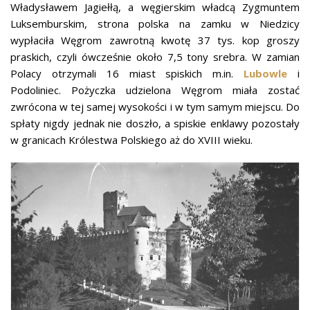
Władysławem Jagiełłą, a węgierskim władcą Zygmuntem
Luksemburskim, strona polska na zamku w Niedzicy
wypłaciła Węgrom zawrotną kwotę 37 tys. kop groszy
praskich, czyli ówcześnie około 7,5 tony srebra. W zamian
Polacy otrzymali 16 miast spiskich m.in.
Lubowle
i
Podoliniec. Pożyczka udzielona Węgrom miała zostać
zwrócona w tej samej wysokości i w tym samym miejscu. Do
spłaty nigdy jednak nie doszło, a spiskie enklawy pozostały
w granicach Królestwa Polskiego aż do XVIII wieku.