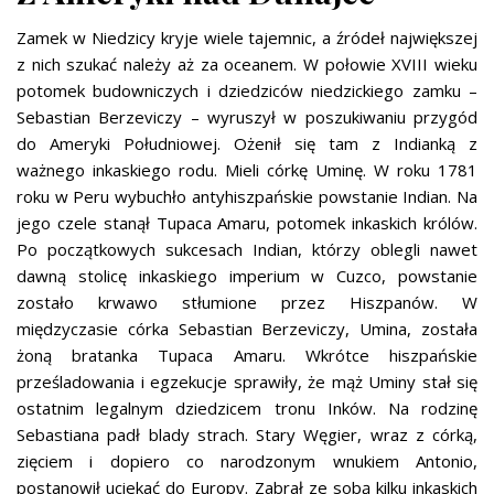
Zamek w Niedzicy kryje wiele tajemnic, a źródeł największej
z nich szukać należy aż za oceanem. W połowie XVIII wieku
potomek budowniczych i dziedziców niedzickiego zamku –
Sebastian Berzeviczy – wyruszył w poszukiwaniu przygód
do Ameryki Południowej. Ożenił się tam z Indianką z
ważnego inkaskiego rodu. Mieli córkę Uminę. W roku 1781
roku w Peru wybuchło antyhiszpańskie powstanie Indian. Na
jego czele stanął Tupaca Amaru, potomek inkaskich królów.
Po początkowych sukcesach Indian, którzy oblegli nawet
dawną stolicę inkaskiego imperium w Cuzco, powstanie
zostało krwawo stłumione przez Hiszpanów. W
międzyczasie córka Sebastian Berzeviczy, Umina, została
żoną bratanka Tupaca Amaru. Wkrótce hiszpańskie
prześladowania i egzekucje sprawiły, że mąż Uminy stał się
ostatnim legalnym dziedzicem tronu Inków. Na rodzinę
Sebastiana padł blady strach. Stary Węgier, wraz z córką,
zięciem i dopiero co narodzonym wnukiem Antonio,
postanowił uciekać do Europy. Zabrał ze sobą kilku inkaskich