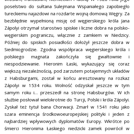
poselstwo do sułtana Sulejmana Wspaniałego zapobiegło
tureckiemu najazdowi na rozdarte wojną domową Węgry. Za
bezbłędnie wypełnioną misję od węgierskiego króla Jana
Zápolyi otrzymał starostwo spiskie i liczne dobra na polsko-
węgierskim pograniczu, włącznie z zamkiem w Niedzicy.
Później do spiskich posiadłości dołożył jeszcze dobra w
Siedmiogrodzie. Zgodna współpraca węgierskiego króla i
polskiego magnata zakończyła się gwałtownie i
niespodziewanie. Hieronim Łaski, wykazujący się coraz
większą niezależnością, pod zarzutem potajemnych układów
z Habsburgami, został w końcu aresztowany na rozkaz
Zápolyi w 1534 roku. Wolność odzyskał jeszcze w tym
samym roku i… przeszedł na stronę Habsburgów. W ich
służbie posłował wielokrotnie do Turcji, Polski i króla Zápolyi.
Zyskał też tytuł bana Chorwacji. Zmarł w 1541 roku jako
szara eminencja środkowoeuropejskiej polityki i jeden z
najbardziej wpływowych dyplomatów Europy. Wkrótce po
śmierci Hieronima Łaskiego niedzicki zamek powrócił w