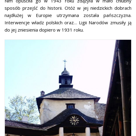
Nim opuściła go w 1943 roku zdążyła w mało chlubny
sposób przejść do historii. Otóż w jej niedzickich dobrach
najdłużej w Europie utrzymana została pańszczyzna.
Interwencje władz polskich oraz… Ligii Narodów zmusiły ją
do jej zniesienia dopiero w 1931 roku.