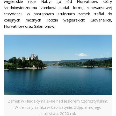
węgierskie ręce. Nabył go ród Horvathów, który
średniowiecznemu zamkowi nadał formę renesansowej
rezydencji. W następnych stuleciach zamek trafiał do
kolejnych możnych rodzin węgierskich: Giovanellich,
Horvathów oraz Salamonów.
Zamek w Niedzicy na skale nad Jeziorem Czorsztyńskim.
W tle ruiny zamku w Czorsztynie. Zdjęcie mojego
autorstwa, 2020 rok.