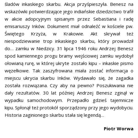
śladów inkaskiego skarbu. Akcja przyśpieszyła. Benesz na
wskazówki potwierdzające jego indiańskie dziedzictwo trafił
w akcie adopcyjnym spisanym przez Sebastiana i radę
emisariuszy Inków. Dokument miał odnaleźć w kościele pw.
Świętego Krzyża, w Krakowie. Akt skrywał też
niespodziewanie trop inkaskiego skarbu, który prowadził
do… zamku w Niedzicy. 31 lipca 1946 roku Andrzej Benesz
spod kamiennego progu bramy wejściowej zamku wydobył
ołowianą rurę, w której ukryte zostało kipu – inkaskie pismo
węzełkowe. Tak zaszyfrowana miała zostać informacja o
miejscu ukrycia skarbu Inków. Wydawało się, że zagadka
została rozwiązana. Czy aby na pewno? Poszukiwania nie
dały rezultatów. 30 lat później Andrzej Benesz zginął w
wypadku samochodowym. Przepadło gdzieś tajemnicze
kipu. Spłonął też protokół sporządzony przy jego wydobyciu.
Historia zaginionego skarbu stała się legendą…
Piotr Worwa