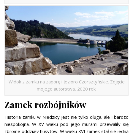
Widok z zamku na zaporę i Jezioro Czorsztyńskie. Zdjęcie
mojego autorstwa, 2020 rok.
Zamek rozbójników
Historia zamku w Niedzicy jest nie tylko długa, ale i bardzo
niespokojna. W XV wieku pod jego murami przewaliły się
zbrojne oddziały husytów. W wieku XVI zamek stał się jedną