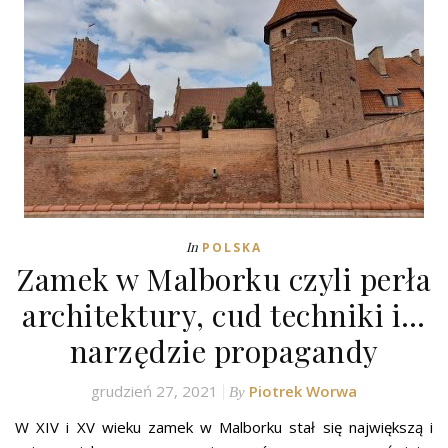
In
POLSKA
Zamek w Malborku czyli perła
architektury, cud techniki i…
narzędzie propagandy
grudzień 27, 2021
Piotrek Worwa
By
W XIV i XV wieku zamek w Malborku stał się największą i