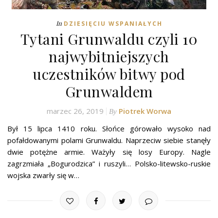
In
DZIESIĘCIU WSPANIAŁYCH
Tytani Grunwaldu czyli 10
najwybitniejszych
uczestników bitwy pod
Grunwaldem
marzec 26, 2019
Piotrek Worwa
By
Był 15 lipca 1410 roku. Słońce górowało wysoko nad
pofałdowanymi polami Grunwaldu. Naprzeciw siebie stanęły
dwie potężne armie. Ważyły się losy Europy. Nagle
zagrzmiała „Bogurodzica” i ruszyli… Polsko-litewsko-ruskie
wojska zwarły się w…