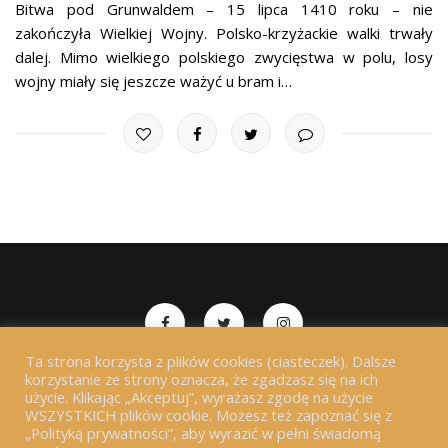
Bitwa pod Grunwaldem – 15 lipca 1410 roku – nie
zakończyła Wielkiej Wojny. Polsko-krzyżackie walki trwały
dalej. Mimo wielkiego polskiego zwycięstwa w polu, losy
wojny miały się jeszcze ważyć u bram i…
Ta strona korzysta z plików cookies (ciasteczek). Dalsze
Copyrights 2018-2026 Chwała Zapomniana. All Rights
korzystanie ze strony oznacza, że zgadzasz się na ich
użycie. Klikając „Akceptuj”, wyrażasz zgodę na użycie
Reserved.
WSZYSTKICH plików cookie. Możesz też zapoznać się z
„Polityką prywatności”, aby wyrazić w pełni świadomą