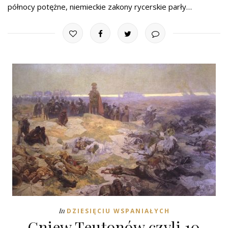
północy potężne, niemieckie zakony rycerskie parły…
In
DZIESIĘCIU WSPANIAŁYCH
Gniew Teutonów czyli 10