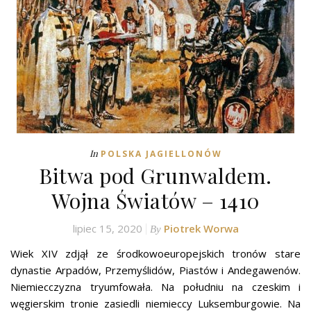
In
POLSKA JAGIELLONÓW
Bitwa pod Grunwaldem.
Wojna Światów – 1410
lipiec 15, 2020
Piotrek Worwa
By
Wiek XIV zdjął ze środkowoeuropejskich tronów stare
dynastie Arpadów, Przemyślidów, Piastów i Andegawenów.
Niemiecczyzna tryumfowała. Na południu na czeskim i
węgierskim tronie zasiedli niemieccy Luksemburgowie. Na