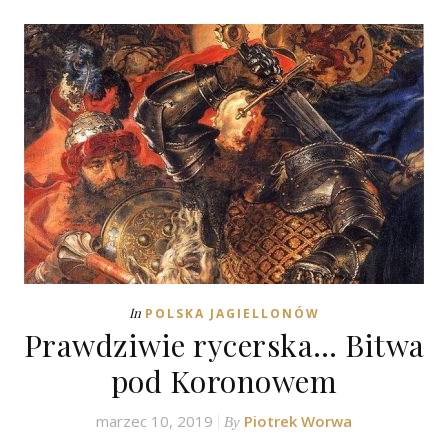
In
POLSKA JAGIELLONÓW
Prawdziwie rycerska… Bitwa
pod Koronowem
marzec 10, 2019
Piotrek Worwa
By