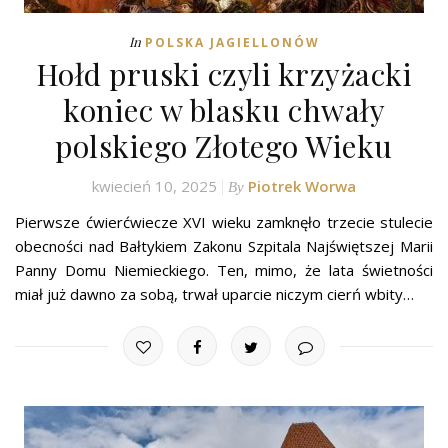
In
POLSKA JAGIELLONÓW
Hołd pruski czyli krzyżacki
koniec w blasku chwały
polskiego Złotego Wieku
kwiecień 10, 2025
Piotrek Worwa
By
Pierwsze ćwierćwiecze XVI wieku zamknęło trzecie stulecie
obecności nad Bałtykiem Zakonu Szpitala Najświętszej Marii
Panny Domu Niemieckiego. Ten, mimo, że lata świetności
miał już dawno za sobą, trwał uparcie niczym cierń wbity…