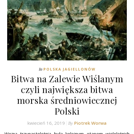
In
POLSKA JAGIELLONÓW
Bitwa na Zalewie Wiślanym
czyli największa bitwa
morska średniowiecznej
Polski
kwiecień 16, 2019
Piotrek Worwa
By
Wojna trzynastoletnia była kolejnym etapem wieloletnich