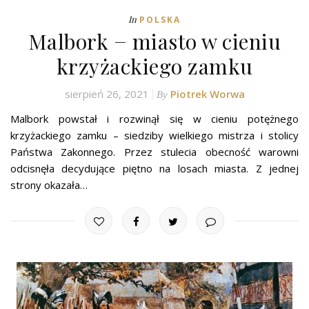
In
POLSKA
Malbork − miasto w cieniu
krzyżackiego zamku
sierpień 26, 2021
Piotrek Worwa
By
Malbork powstał i rozwinął się w cieniu potężnego
krzyżackiego zamku – siedziby wielkiego mistrza i stolicy
Państwa Zakonnego. Przez stulecia obecność warowni
odcisnęła decydujące piętno na losach miasta. Z jednej
strony okazała…