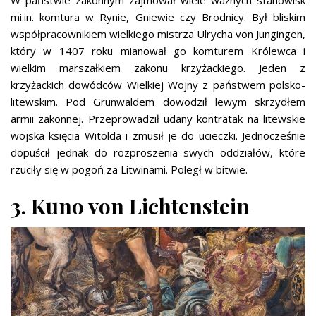
W państwie zakonnym zajmował wiele ważnych stanowisk
mi.in. komtura w Rynie, Gniewie czy Brodnicy. Był bliskim
współpracownikiem wielkiego mistrza Ulrycha von Jungingen,
który w 1407 roku mianował go komturem Królewca i
wielkim marszałkiem zakonu krzyżackiego. Jeden z
krzyżackich dowódców Wielkiej Wojny z państwem polsko-
litewskim. Pod Grunwaldem dowodził lewym skrzydłem
armii zakonnej. Przeprowadził udany kontratak na litewskie
wojska księcia Witolda i zmusił je do ucieczki. Jednocześnie
dopuścił jednak do rozproszenia swych oddziałów, które
rzuciły się w pogoń za Litwinami. Poległ w bitwie.
3. Kuno von Lichtenstein