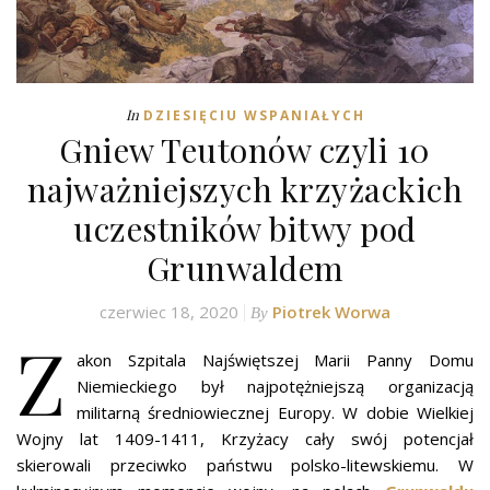
In
DZIESIĘCIU WSPANIAŁYCH
Gniew Teutonów czyli 10
najważniejszych krzyżackich
uczestników bitwy pod
Grunwaldem
czerwiec 18, 2020
Piotrek Worwa
By
Z
akon Szpitala Najświętszej Marii Panny Domu
Niemieckiego był najpotężniejszą organizacją
militarną średniowiecznej Europy. W dobie Wielkiej
Wojny lat 1409-1411, Krzyżacy cały swój potencjał
skierowali przeciwko państwu polsko-litewskiemu. W