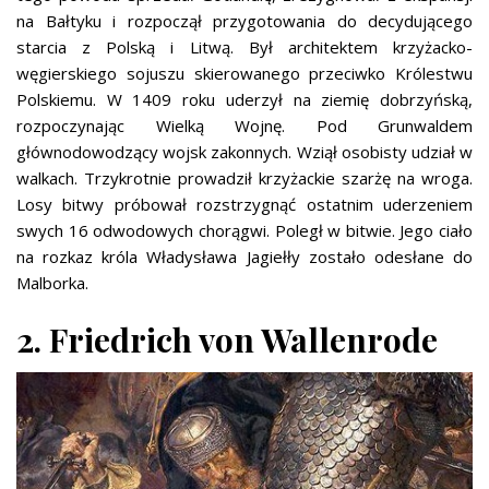
na Bałtyku i rozpoczął przygotowania do decydującego
starcia z Polską i Litwą. Był architektem krzyżacko-
węgierskiego sojuszu skierowanego przeciwko Królestwu
Polskiemu. W 1409 roku uderzył na ziemię dobrzyńską,
rozpoczynając Wielką Wojnę. Pod Grunwaldem
głównodowodzący wojsk zakonnych. Wziął osobisty udział w
walkach. Trzykrotnie prowadził krzyżackie szarżę na wroga.
Losy bitwy próbował rozstrzygnąć ostatnim uderzeniem
swych 16 odwodowych chorągwi. Poległ w bitwie. Jego ciało
na rozkaz króla Władysława Jagiełły zostało odesłane do
Malborka.
2. Friedrich von Wallenrode