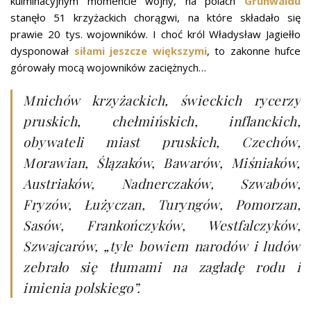
kulminacyjnym momencie wojny, na polach
Grunwaldu
stanęło 51 krzyżackich chorągwi, na które składało się
prawie 20 tys. wojowników. I choć król Władysław Jagiełło
dysponował
siłami jeszcze większymi
, to zakonne hufce
górowały mocą wojowników zaciężnych…
Mnichów krzyżackich, świeckich rycerzy
pruskich, chełmińskich, inflanckich,
obywateli miast pruskich, Czechów,
Morawian, Ślązaków, Bawarów, Miśniaków,
Austriaków, Nadnerczaków, Szwabów,
Fryzów, Łużyczan, Turyngów, Pomorzan,
Sasów, Frankończyków, Westfalczyków,
Szwajcarów, „tyle bowiem narodów i ludów
zebrało się tłumami na zagładę rodu i
imienia polskiego”.