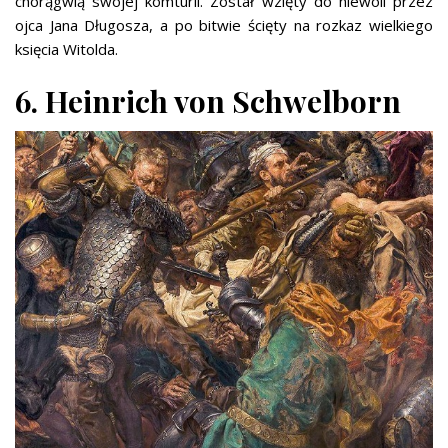
chorągwią swojej komturii. Został wzięty do niewoli przez
ojca Jana Długosza, a po bitwie ścięty na rozkaz wielkiego
księcia Witolda.
6. Heinrich von Schwelborn