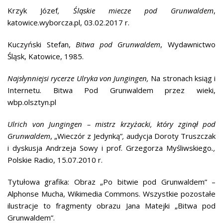
Krzyk Józef
, Śląskie miecze pod Grunwaldem
,
katowice.wyborcza.pl, 03.02.2017 r.
Kuczyński Stefan,
Bitwa pod Grunwaldem
, Wydawnictwo
Śląsk, Katowice, 1985.
Najsłynniejsi rycerze Ulryka von Jungingen,
Na stronach ksiąg i
Internetu. Bitwa Pod Grunwaldem przez wieki,
wbp.olsztyn.pl
Ulrich von Jungingen – mistrz krzyżacki, który zginął pod
Grunwaldem
, „Wieczór z Jedynką”
,
audycja Doroty Truszczak
i dyskusja Andrzeja Sowy i prof. Grzegorza Myśliwskiego
.,
Polskie Radio, 15.07.2010 r.
Tytułowa grafika: Obraz „Po bitwie pod Grunwaldem” –
Alphonse Mucha, Wikimedia Commons. Wszystkie pozostałe
ilustracje to fragmenty obrazu Jana Matejki „Bitwa pod
Grunwaldem”.