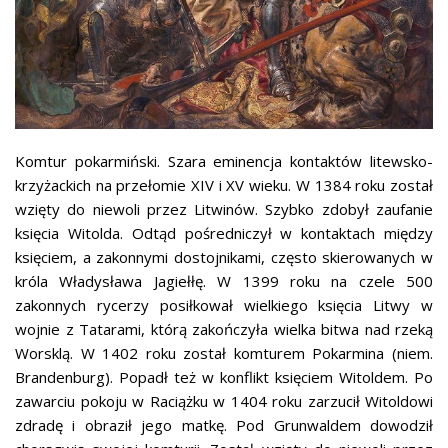
Komtur pokarmiński. Szara eminencja kontaktów litewsko-
krzyżackich na przełomie XIV i XV wieku. W 1384 roku został
wzięty do niewoli przez Litwinów. Szybko zdobył zaufanie
księcia Witolda. Odtąd pośredniczył w kontaktach między
księciem, a zakonnymi dostojnikami, często skierowanych w
króla Władysława Jagiełłę. W 1399 roku na czele 500
zakonnych rycerzy posiłkował wielkiego księcia Litwy w
wojnie z Tatarami, którą zakończyła wielka bitwa nad rzeką
Worsklą. W 1402 roku został komturem Pokarmina (niem.
Brandenburg). Popadł też w konflikt księciem Witoldem. Po
zawarciu pokoju w Raciążku w 1404 roku zarzucił Witoldowi
zdradę i obraził jego matkę. Pod Grunwaldem dowodził