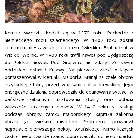
Komtur świecki. Urodził się w 1370 roku. Pochodził z
niemieckiego rodu szlacheckiego. W 1402 roku został
komturem nieszawskim, a potem świeckim. Brał udział w
Wielkiej Wojnie. W 1409 roku trafił nawet pod Bydgoszczą
do Polskiej niewoli. Pod Grunwald nie zdążył. Ze swym
oddziałem osłaniał Kujawy. Na pierwszą wieść o klęsce
pomaszerował w kierunku Malborka. Stanął na czele obrony
krzyżackiej stolicy przed wojskami polsko-litewskimi. Jego
energiczne działania doprowadziły do opanowania sytuacji w
państwie zakonnym, uratowania stolicy oraz odbicia
większości utraconych zamków. W 1410 roku za zasługi
podczas obrony zamku malborskiego kapituła zakonna
obrała go wielkim mistrzem. Skutecznie prowadził
negocjacje pierwszego pokoju toruńskiego. Mimo licznych
zasług, jego twarde rządy, doprowadziły do jego upadku.