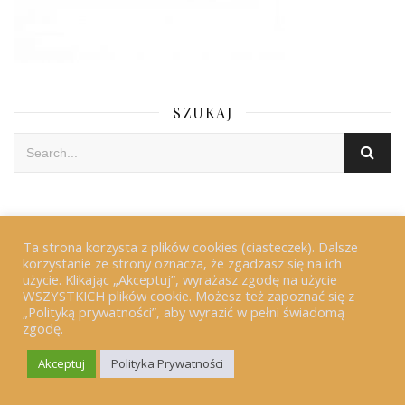
SZUKAJ
KONTAKT
Ta strona korzysta z plików cookies (ciasteczek). Dalsze
korzystanie ze strony oznacza, że zgadzasz się na ich
użycie. Klikając „Akceptuj”, wyrażasz zgodę na użycie
WSZYSTKICH plików cookie. Możesz też zapoznać się z
„Polityką prywatności”, aby wyrazić w pełni świadomą
zgodę.
ARCHIWUM
Akceptuj
Polityka Prywatności
lipiec 2026
(1)