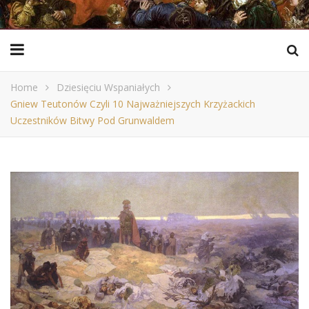
Home
Dziesięciu Wspaniałych
Gniew Teutonów Czyli 10 Najważniejszych Krzyżackich
Uczestników Bitwy Pod Grunwaldem