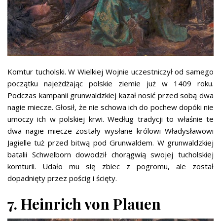
Komtur tucholski. W Wielkiej Wojnie uczestniczył od samego
początku najeżdżając polskie ziemie już w 1409 roku.
Podczas kampanii grunwaldzkiej kazał nosić przed sobą dwa
nagie miecze. Głosił, że nie schowa ich do pochew dopóki nie
umoczy ich w polskiej krwi. Według tradycji to właśnie te
dwa nagie miecze zostały wysłane królowi Władysławowi
Jagielle tuż przed bitwą pod Grunwaldem. W grunwaldzkiej
batalii Schwelborn dowodził chorągwią swojej tucholskiej
komturii. Udało mu się zbiec z pogromu, ale został
dopadnięty przez pościg i ścięty.
7. Heinrich von Plauen