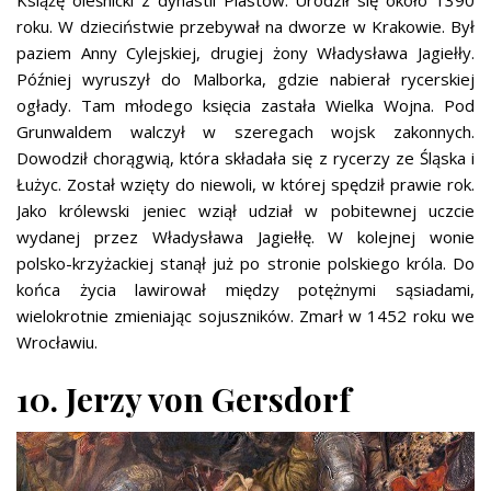
roku. W dzieciństwie przebywał na dworze w Krakowie. Był
paziem Anny Cylejskiej, drugiej żony Władysława Jagiełły.
Później wyruszył do Malborka, gdzie nabierał rycerskiej
ogłady. Tam młodego księcia zastała Wielka Wojna. Pod
Grunwaldem walczył w szeregach wojsk zakonnych.
Dowodził chorągwią, która składała się z rycerzy ze Śląska i
Łużyc. Został wzięty do niewoli, w której spędził prawie rok.
Jako królewski jeniec wziął udział w pobitewnej uczcie
wydanej przez Władysława Jagiełłę. W kolejnej wonie
polsko-krzyżackiej stanął już po stronie polskiego króla. Do
końca życia lawirował między potężnymi sąsiadami,
wielokrotnie zmieniając sojuszników. Zmarł w 1452 roku we
Wrocławiu.
10. Jerzy von Gersdorf