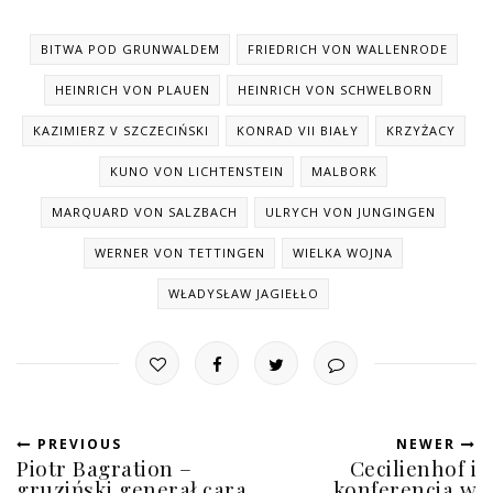
BITWA POD GRUNWALDEM
FRIEDRICH VON WALLENRODE
HEINRICH VON PLAUEN
HEINRICH VON SCHWELBORN
KAZIMIERZ V SZCZECIŃSKI
KONRAD VII BIAŁY
KRZYŻACY
KUNO VON LICHTENSTEIN
MALBORK
MARQUARD VON SALZBACH
ULRYCH VON JUNGINGEN
WERNER VON TETTINGEN
WIELKA WOJNA
WŁADYSŁAW JAGIEŁŁO
PREVIOUS
NEWER
Piotr Bagration –
Cecilienhof i
gruziński generał cara
konferencja w