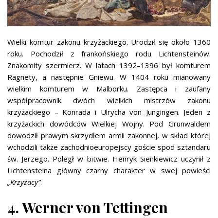
Wielki komtur zakonu krzyżackiego. Urodził się około 1360
roku. Pochodził z frankońskiego rodu Lichtensteinów.
Znakomity szermierz. W latach 1392–1396 był komturem
Ragnety, a następnie Gniewu. W 1404 roku mianowany
wielkim komturem w Malborku. Zastępca i zaufany
współpracownik dwóch wielkich mistrzów zakonu
krzyżackiego – Konrada i Ulrycha von Jungingen. Jeden z
krzyżackich dowódców Wielkiej Wojny. Pod Grunwaldem
dowodził prawym skrzydłem armii zakonnej, w skład której
wchodzili także zachodnioeuropejscy goście spod sztandaru
św. Jerzego. Poległ w bitwie. Henryk Sienkiewicz uczynił z
Lichtensteina główny czarny charakter w swej powieści
„Krzyżacy”
.
4. Werner von Tettingen