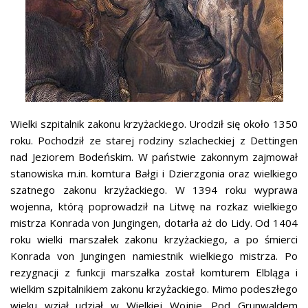
Wielki szpitalnik zakonu krzyżackiego. Urodził się około 1350
roku. Pochodził ze starej rodziny szlacheckiej z Dettingen
nad Jeziorem Bodeńskim. W państwie zakonnym zajmował
stanowiska m.in. komtura Bałgi i Dzierzgonia oraz wielkiego
szatnego zakonu krzyżackiego. W 1394 roku wyprawa
wojenna, którą poprowadził na Litwę na rozkaz wielkiego
mistrza Konrada von Jungingen, dotarła aż do Lidy. Od 1404
roku wielki marszałek zakonu krzyżackiego, a po śmierci
Konrada von Jungingen namiestnik wielkiego mistrza. Po
rezygnacji z funkcji marszałka został komturem Elbląga i
wielkim szpitalnikiem zakonu krzyżackiego. Mimo podeszłego
wieku wziął udział w Wielkiej Wojnie. Pod Grunwaldem