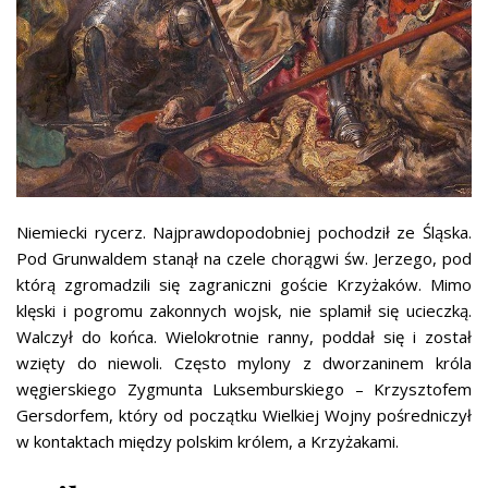
Niemiecki rycerz. Najprawdopodobniej pochodził ze Śląska.
Pod Grunwaldem stanął na czele chorągwi św. Jerzego, pod
którą zgromadzili się zagraniczni goście Krzyżaków. Mimo
klęski i pogromu zakonnych wojsk, nie splamił się ucieczką.
Walczył do końca. Wielokrotnie ranny, poddał się i został
wzięty do niewoli. Często mylony z dworzaninem króla
węgierskiego Zygmunta Luksemburskiego – Krzysztofem
Gersdorfem, który od początku Wielkiej Wojny pośredniczył
w kontaktach między polskim królem, a Krzyżakami.