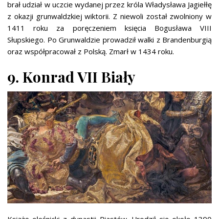
brał udział w uczcie wydanej przez króla Władysława Jagiełłę
z okazji grunwaldzkiej wiktorii. Z niewoli został zwolniony w
1411 roku za poręczeniem księcia Bogusława VIII
Słupskiego. Po Grunwaldzie prowadził walki z Brandenburgią
oraz współpracował z Polską. Zmarł w 1434 roku.
9. Konrad VII Biały
Książę oleśnicki z dynastii Piastów. Urodził się około 1390