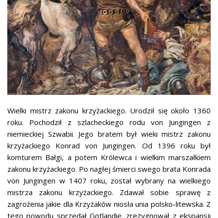
Wielki mistrz zakonu krzyżackiego. Urodził się około 1360
roku. Pochodził z szlacheckiego rodu von Jungingen z
niemieckiej Szwabii. Jego bratem był wieki mistrz zakonu
krzyżackiego Konrad von Jungingen. Od 1396 roku był
komturem Bałgi, a potem Królewca i wielkim marszałkiem
zakonu krzyżackiego. Po nagłej śmierci swego brata Konrada
von Jungingen w 1407 roku, został wybrany na wielkiego
mistrza zakonu krzyżackiego. Zdawał sobie sprawę z
zagrożenia jakie dla Krzyżaków niosła unia polsko-litewska. Z
tego powodu sprzedał Gotlandię, zrezygnował z ekspansji