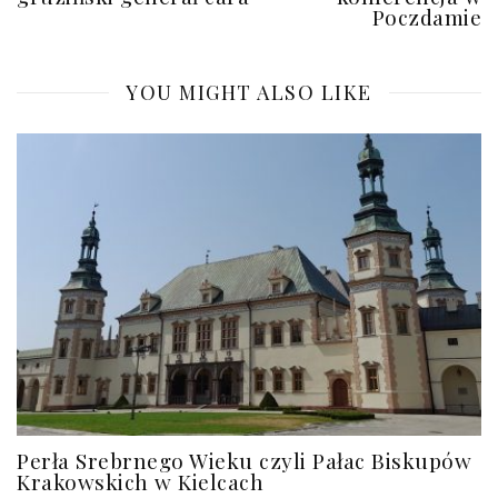
Poczdamie
YOU MIGHT ALSO LIKE
Perła Srebrnego Wieku czyli Pałac Biskupów
Krakowskich w Kielcach