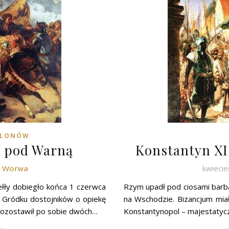
LLONÓW
a pod Warną
Konstantyn XI
k Worwa
kwiecie
ełły dobiegło końca 1 czerwca
Rzym upadł pod ciosami barb
 Gródku dostojników o opiekę
na Wschodzie. Bizancjum miał
pozostawił po sobie dwóch…
Konstantynopol – majestatyczn