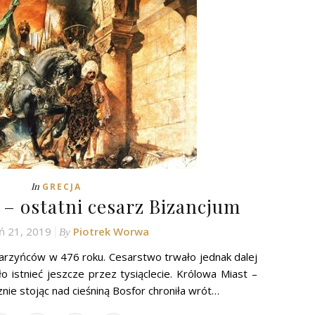
In
GRECJA
 – ostatni cesarz Bizancjum
ń 21, 2019
Piotrek Worwa
By
arzyńców w 476 roku. Cesarstwo trwało jednak dalej
o istnieć jeszcze przez tysiąclecie. Królowa Miast –
ie stojąc nad cieśniną Bosfor chroniła wrót…