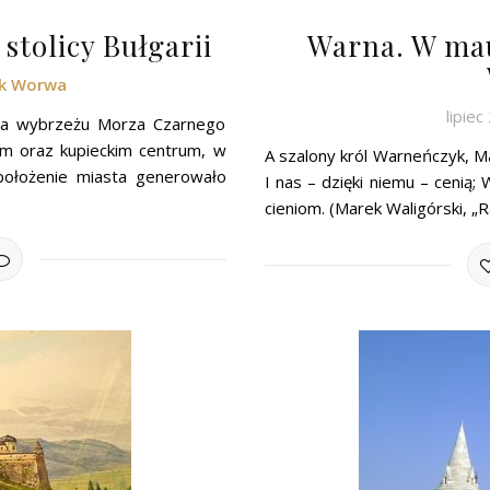
stolicy Bułgarii
Warna. W ma
ek Worwa
lipie
na wybrzeżu Morza Czarnego
em oraz kupieckim centrum, w
A szalony król Warneńczyk, M
położenie miasta generowało
I nas – dzięki niemu – cenią;
cieniom. (Marek Waligórski, 