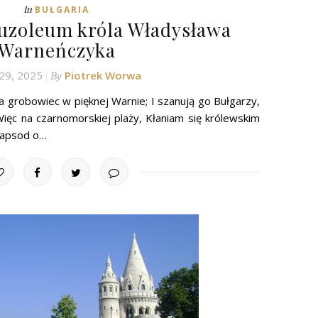
In
BUŁGARIA
uzoleum króla Władysława
Warneńczyka
c 29, 2025
Piotrek Worwa
By
a grobowiec w pięknej Warnie; I szanują go Bułgarzy,
 Więc na czarnomorskiej plaży, Kłaniam się królewskim
„Rapsod o…