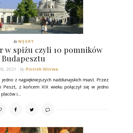
In
WĘGRY
r w spiżu czyli 10 pomników
Budapesztu
28, 2021
Piotrek Worwa
By
 jedno z najpiękniejszych naddunajskich miast. Przez
 i Peszt, z końcem XIX wieku połączył się w jedno
, placów i…