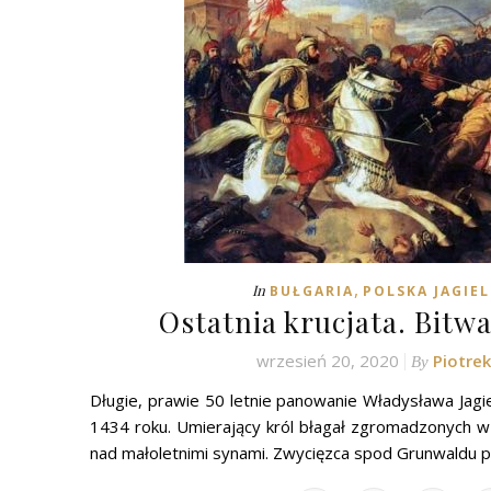
,
In
BUŁGARIA
POLSKA JAGIE
Ostatnia krucjata. Bitw
wrzesień 20, 2020
Piotre
By
Długie, prawie 50 letnie panowanie Władysława Jagi
1434 roku. Umierający król błagał zgromadzonych w
nad małoletnimi synami. Zwycięzca spod Grunwaldu 