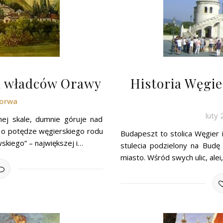
ba władców Orawy
Historia Węgie
Worwa
luty 
mej skale, dumnie góruje nad
y o potędze węgierskiego rodu
Budapeszt to stolica Węgier i
iego” – największej i…
stulecia podzielony na Budę
miasto. Wśród swych ulic, alei