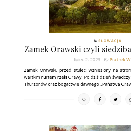
In
SŁOWACJA
Zamek Orawski czyli siedzi
lipiec 2, 2023
Piotrek 
By
Zamek Orawski, przed stuleci wzniesiony na stro
wartkim nurtem rzeki Orawy. Po dziś dzień świadcz
Thurzonów oraz bogactwie dawnego „Państwa Orawsk