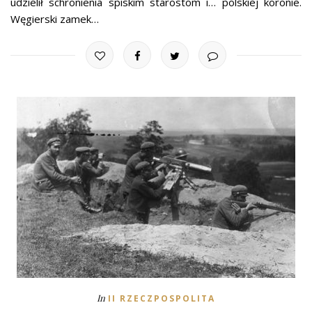
udzielił schronienia spiskim starostom i… polskiej koronie.
Węgierski zamek…
In
II RZECZPOSPOLITA