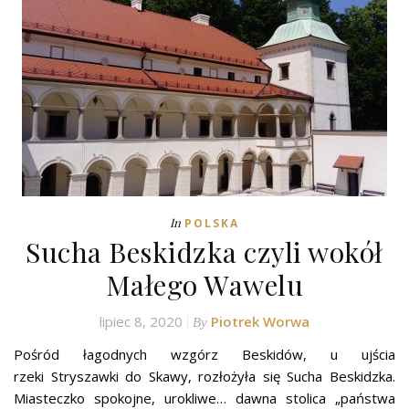
In
POLSKA
Sucha Beskidzka czyli wokół
Małego Wawelu
lipiec 8, 2020
Piotrek Worwa
By
Pośród łagodnych wzgórz Beskidów, u ujścia
rzeki Stryszawki do Skawy, rozłożyła się Sucha Beskidzka.
Miasteczko spokojne, urokliwe… dawna stolica „państwa