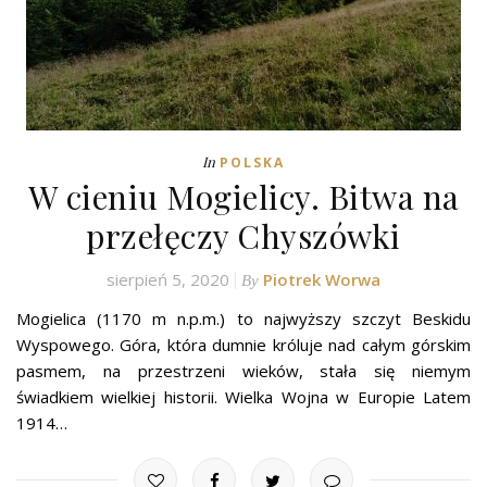
In
POLSKA
W cieniu Mogielicy. Bitwa na
przełęczy Chyszówki
sierpień 5, 2020
Piotrek Worwa
By
Mogielica (1170 m n.p.m.) to najwyższy szczyt Beskidu
Wyspowego. Góra, która dumnie króluje nad całym górskim
pasmem, na przestrzeni wieków, stała się niemym
świadkiem wielkiej historii. Wielka Wojna w Europie Latem
1914…