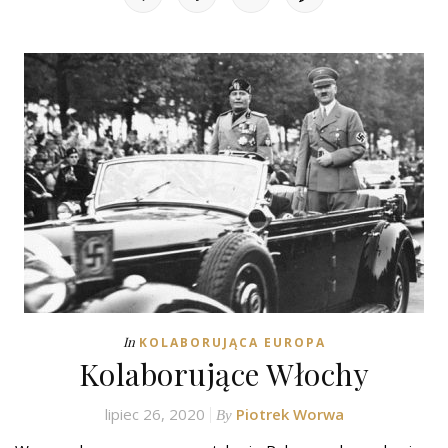
In
KOLABORUJĄCA EUROPA
Kolaborujące Włochy
lipiec 26, 2020
Piotrek Worwa
By