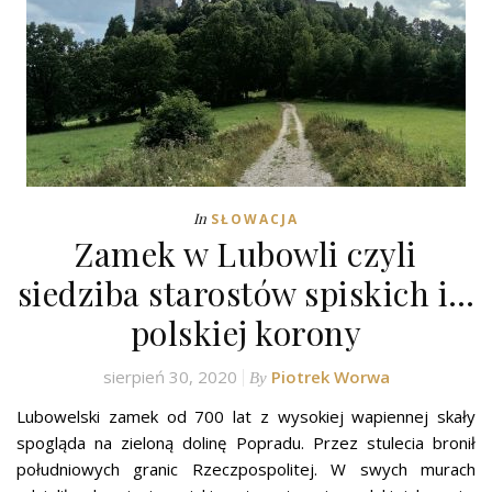
In
SŁOWACJA
Zamek w Lubowli czyli
siedziba starostów spiskich i…
polskiej korony
sierpień 30, 2020
Piotrek Worwa
By
Lubowelski zamek od 700 lat z wysokiej wapiennej skały
spogląda na zieloną dolinę Popradu. Przez stulecia bronił
południowych granic Rzeczpospolitej. W swych murach