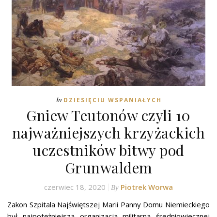
In
DZIESIĘCIU WSPANIAŁYCH
Gniew Teutonów czyli 10
najważniejszych krzyżackich
uczestników bitwy pod
Grunwaldem
czerwiec 18, 2020
Piotrek Worwa
By
Zakon Szpitala Najświętszej Marii Panny Domu Niemieckiego
był najpotężniejszą organizacją militarną średniowiecznej