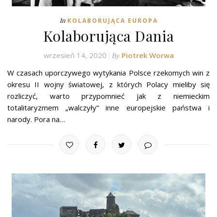
In
KOLABORUJĄCA EUROPA
Kolaborująca Dania
wrzesień 14, 2020
Piotrek Worwa
By
W czasach uporczywego wytykania Polsce rzekomych win z
okresu II wojny światowej, z których Polacy mieliby się
rozliczyć, warto przypomnieć jak z niemieckim
totalitaryzmem „walczyły” inne europejskie państwa i
narody. Pora na…