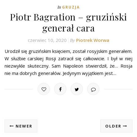
In
GRUZJA
Piotr Bagration – gruziński
generał cara
czerwiec 10, 2020
Piotrek Worwa
By
Urodził się gruzińskim księciem, został rosyjskim generałem.
W służbie carskiej Rosji zatracił się całkowicie. I był w niej
niezwykle skuteczny. Sam Napoleon stwierdził, że… Rosja
nie ma dobrych generałów. Jedynym wyjątkiem jest…
NEWER
OLDER