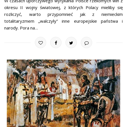
W czasach uporczywego wytykania Polsce rzekomych win z
okresu II wojny światowej, z których Polacy mieliby się
rozliczyć, warto przypomnieć jak z niemieckim
totalitaryzmem „walczyły” inne europejskie państwa i
narody. Pora na…