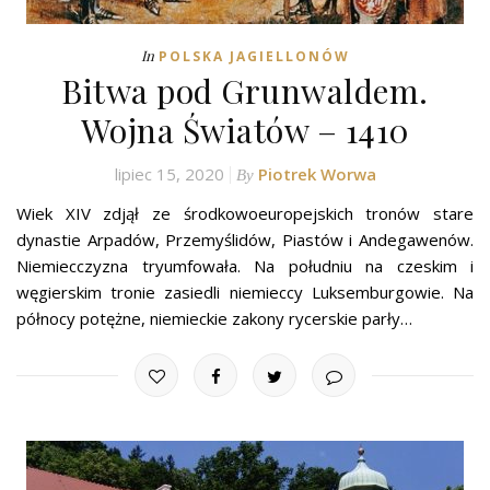
In
POLSKA JAGIELLONÓW
Bitwa pod Grunwaldem.
Wojna Światów – 1410
lipiec 15, 2020
Piotrek Worwa
By
Wiek XIV zdjął ze środkowoeuropejskich tronów stare
dynastie Arpadów, Przemyślidów, Piastów i Andegawenów.
Niemiecczyzna tryumfowała. Na południu na czeskim i
węgierskim tronie zasiedli niemieccy Luksemburgowie. Na
północy potężne, niemieckie zakony rycerskie parły…