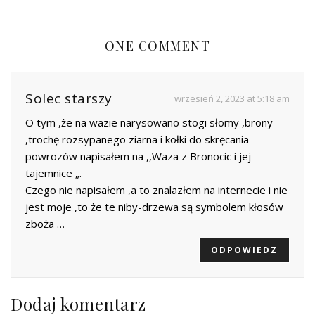
ONE COMMENT
Solec starszy
wrzesień 2, 2023 at 5:18 am
O tym ,że na wazie narysowano stogi słomy ,brony
,trochẹ rozsypanego ziarna i kołki do skrẹcania
powrozów napisałem na ,,Waza z Bronocic i jej
tajemnice „.
Czego nie napisałem ,a to znalazłem na internecie i nie
jest moje ,to że te niby-drzewa są symbolem kłosów
zboża …
ODPOWIEDZ
Dodaj komentarz