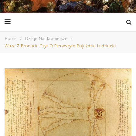
Home
Dzieje Najdawniejsze
Waza Z Bronocic Czyli O Pierwszym Pojeździe Ludzkości