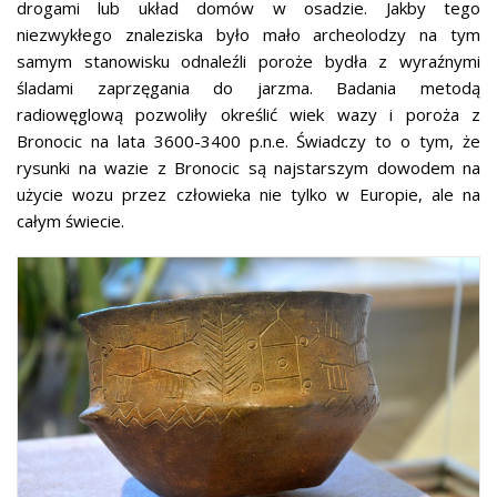
drogami lub układ domów w osadzie. Jakby tego
niezwykłego znaleziska było mało archeolodzy na tym
samym stanowisku odnaleźli poroże bydła z wyraźnymi
śladami zaprzęgania do jarzma. Badania metodą
radiowęglową pozwoliły określić wiek wazy i poroża z
Bronocic na lata 3600-3400 p.n.e. Świadczy to o tym, że
rysunki na wazie z Bronocic są najstarszym dowodem na
użycie wozu przez człowieka nie tylko w Europie, ale na
całym świecie.