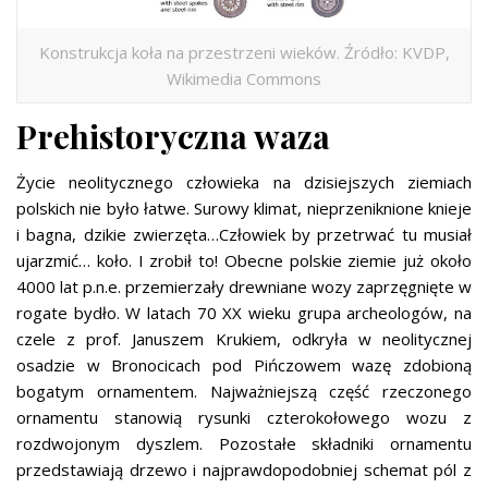
Konstrukcja koła na przestrzeni wieków. Źródło: KVDP,
Wikimedia Commons
Prehistoryczna waza
Życie neolitycznego człowieka na dzisiejszych ziemiach
polskich nie było łatwe. Surowy klimat, nieprzeniknione knieje
i bagna, dzikie zwierzęta…Człowiek by przetrwać tu musiał
ujarzmić… koło. I zrobił to! Obecne polskie ziemie już około
4000 lat p.n.e. przemierzały drewniane wozy zaprzęgnięte w
rogate bydło. W latach 70 XX wieku grupa archeologów, na
czele z prof. Januszem Krukiem, odkryła w neolitycznej
osadzie w Bronocicach pod Pińczowem wazę zdobioną
bogatym ornamentem. Najważniejszą część rzeczonego
ornamentu stanowią rysunki czterokołowego wozu z
rozdwojonym dyszlem. Pozostałe składniki ornamentu
przedstawiają drzewo i najprawdopodobniej schemat pól z