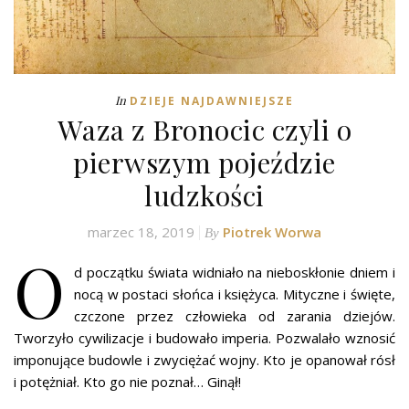
In
DZIEJE NAJDAWNIEJSZE
Waza z Bronocic czyli o
pierwszym pojeździe
ludzkości
marzec 18, 2019
Piotrek Worwa
By
O
d początku świata widniało na nieboskłonie dniem i
nocą w postaci słońca i księżyca. Mityczne i święte,
czczone przez człowieka od zarania dziejów.
Tworzyło cywilizacje i budowało imperia. Pozwalało wznosić
imponujące budowle i zwyciężać wojny. Kto je opanował rósł
i potężniał. Kto go nie poznał… Ginął!