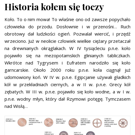
Historia kołem się toczy
Koło. To o nim mowa! To właśnie ono od zawsze popychało
człowieka do przodu. Dosłownie i w przenośni… Ruch
obrotowy dał ludzkości ogień. Pozwalał wiercić, i przędź
wrzeciono. Już w neolicie człowiek wielkie ciężary przetaczał
na drewnianych okrąglakach. W IV tysiącleciu p.n.e. koło
pojawiło się na mezopotamskich glinianych tabliczkach.
Wkrótce nad Tygrysem i Eufratem narodziło się koło
garncarskie. Około 2000 roku p.n.e. koła ciągnął już
udomowiony koń. W IV w. p.n.e. Egipcjanie używali gładkich
kół w przekładniach ciernych, a w II w. p.n.e. Grecy kół
zębatych. W III w. p.n.e. pojawiło się koło wodne, a w I w.
p.n.e. wodny młyn, który dał Rzymowi potęgę. Tymczasem
nad Wisłą…