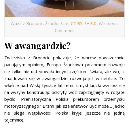
Waza z Bronocic. Źródło: Silar,
CC BY-SA 3.0
, Wikimedia
Commons
W awangardzie?
Znalezisko z Bronocic pokazuje, że wbrew powszechnie
panującym opiniom, Europa Środkowa poziomem rozwoju
nie tylko nie ustępowała innym częściom świata, ale wręcz
znajdowała się w awangardzie rozwoju już w neolicie. To
właśnie nad Wisłą tysiące lat temu umysł ludzki wzniósł się
na wyżyny konstruując odkryty wóz zaprzęgnięty w rogate
bydło. Prehistoryczna Polska prekursorem przemysłu
motoryzacyjnego? Brzmi jak szaleństwo? Być może… Jedno
nie ulega wątpliwości. Polska kryje jeszcze nie jedną
tajemnicę.