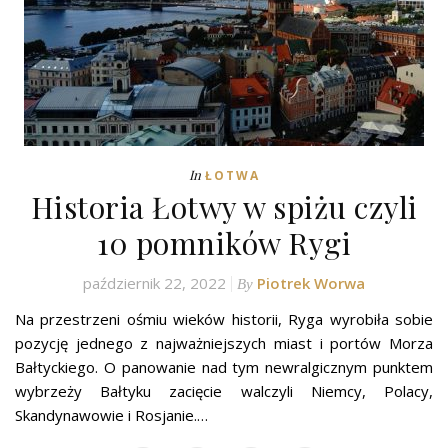
In
ŁOTWA
Historia Łotwy w spiżu czyli
10 pomników Rygi
październik 22, 2022
Piotrek Worwa
By
Na przestrzeni ośmiu wieków historii, Ryga wyrobiła sobie
pozycję jednego z najważniejszych miast i portów Morza
Bałtyckiego. O panowanie nad tym newralgicznym punktem
wybrzeży Bałtyku zacięcie walczyli Niemcy, Polacy,
Skandynawowie i Rosjanie.…