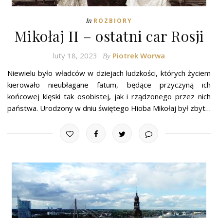
In
ROZBIORY
Mikołaj II – ostatni car Rosji
luty 18, 2023
Piotrek Worwa
By
Niewielu było władców w dziejach ludzkości, których życiem
kierowało nieubłagane fatum, będące przyczyną ich
końcowej klęski tak osobistej, jak i rządzonego przez nich
państwa. Urodzony w dniu świętego Hioba Mikołaj był zbyt…