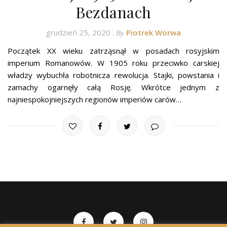
Bezdanach
grudzień 25, 2020
Piotrek Worwa
By
Początek XX wieku zatrząsnął w posadach rosyjskim
imperium Romanowów. W 1905 roku przeciwko carskiej
władzy wybuchła robotnicza rewolucja. Stajki, powstania i
zamachy ogarnęły całą Rosję. Wkrótce jednym z
najniespokojniejszych regionów imperiów carów…