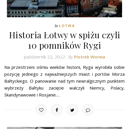
In
ŁOTWA
Historia Łotwy w spiżu czyli
10 pomników Rygi
październik 22, 2022
Piotrek Worwa
By
Na przestrzeni ośmiu wieków historii, Ryga wyrobiła sobie
pozycję jednego z najważniejszych miast i portów Morza
Bałtyckiego. O panowanie nad tym newralgicznym punktem
wybrzeży Bałtyku zacięcie walczyli Niemcy, Polacy,
Skandynawowie i Rosjanie.…