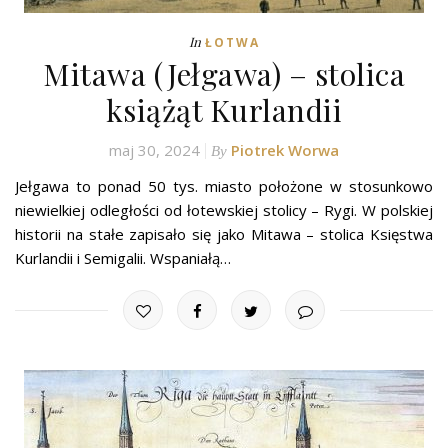
In
ŁOTWA
Mitawa (Jełgawa) – stolica
książąt Kurlandii
maj 30, 2024
Piotrek Worwa
By
Jełgawa to ponad 50 tys. miasto położone w stosunkowo
niewielkiej odległości od łotewskiej stolicy – Rygi. W polskiej
historii na stałe zapisało się jako Mitawa – stolica Księstwa
Kurlandii i Semigalii. Wspaniałą…