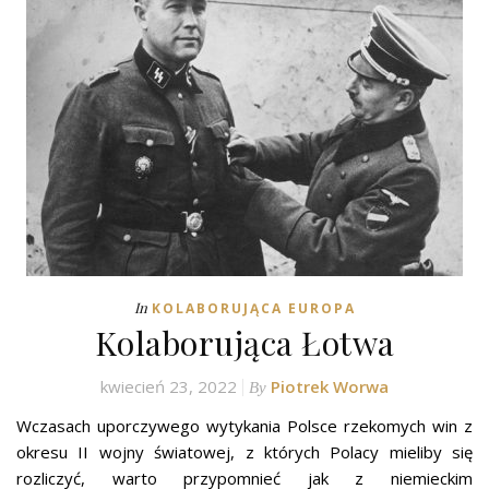
In
KOLABORUJĄCA EUROPA
Kolaborująca Łotwa
kwiecień 23, 2022
Piotrek Worwa
By
Wczasach uporczywego wytykania Polsce rzekomych win z
okresu II wojny światowej, z których Polacy mieliby się
rozliczyć, warto przypomnieć jak z niemieckim