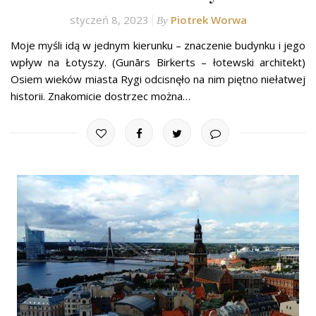
styczeń 8, 2023
Piotrek Worwa
By
Moje myśli idą w jednym kierunku – znaczenie budynku i jego
wpływ na Łotyszy. (Gunārs Birkerts – łotewski architekt)
Osiem wieków miasta Rygi odcisnęło na nim piętno niełatwej
historii. Znakomicie dostrzec można…