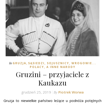
,
In
GRUZJA
SĄSIEDZI, SOJUSZNICY, WROGOWIE...
POLACY, A INNE NARODY
Gruzini – przyjaciele z
Kaukazu
grudzień 25, 2019
Piotrek Worwa
By
Gruzja to niewielkie państwo leżące u podnóża potężnych