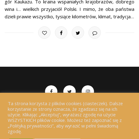
gór Kaukazu. To kraina wspaniałych krajobrazów, dobrego
wina i… wielkich przyjaciół Polski. I mimo, że oba państwa
dzieli prawie wszystko, tysiące kilometrów, klimat, tradycja…
Ta strona korzysta z plików cookies (ciasteczek). Dalsze
Copyrights 2018-2026 Chwała Zapomniana. All Rights
korzystanie ze strony oznacza, że zgadzasz się na ich
użycie. Klikając „Akceptuj”, wyrażasz zgodę na użycie
Reserved.
WSZYSTKICH plików cookie. Możesz też zapoznać się z
„Polityką prywatności”, aby wyrazić w pełni świadomą
zgodę.
BACK TO TOP