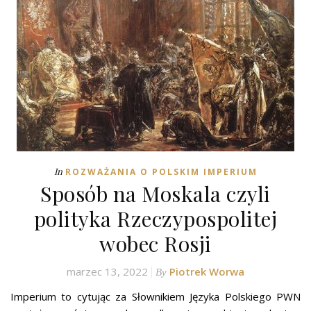
In
ROZWAŻANIA O POLSKIM IMPERIUM
Sposób na Moskala czyli
polityka Rzeczypospolitej
wobec Rosji
marzec 13, 2022
Piotrek Worwa
By
Imperium to cytując za Słownikiem Języka Polskiego PWN