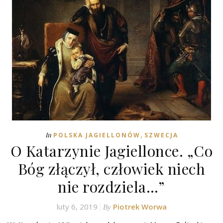
,
In
POLSKA JAGIELLONÓW
SZWECJA
O Katarzynie Jagiellonce. „Co
Bóg złączył, człowiek niech
nie rozdziela…”
luty 6, 2019
Piotrek Worwa
By