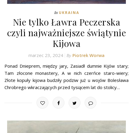
In
UKRAINA
Nie tylko Ławra Peczerska
czyli najważniejsze świątynie
Kijowa
marzec 23, 2024
Piotrek Worwa
By
Ponad Dnieprem, między jary, Zasiadł dumnie Kijów stary;
Tam złocone monastery, A w nich czerńce staro-wiery;
Złote kopuły kijowa budziły podziw już u wojów Bolesława
Chrobrego wkraczających przed tysiącem lat do stolicy…