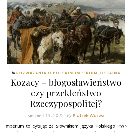
,
In
ROZWAŻANIA O POLSKIM IMPERIUM
UKRAINA
Kozacy – błogosławieństwo
czy przekleństwo
Rzeczypospolitej?
sierpień 13, 2022
Piotrek Worwa
By
Imperium to cytując za Słownikiem Języka Polskiego PWN