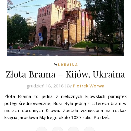
In
UKRAINA
Złota Brama – Kijów, Ukraina
grudzień 18, 2018
Piotrek Worwa
By
Złota Brama to jedna z nielicznych kijowskich pamiątek
potęgi średniowiecznej Rusi. Była jedną z czterech bram w
murach obronnych Kijowa. Została wzniesiona na rozkaz
księcia Jarosława Mądrego około 1037 roku. Po dziś…