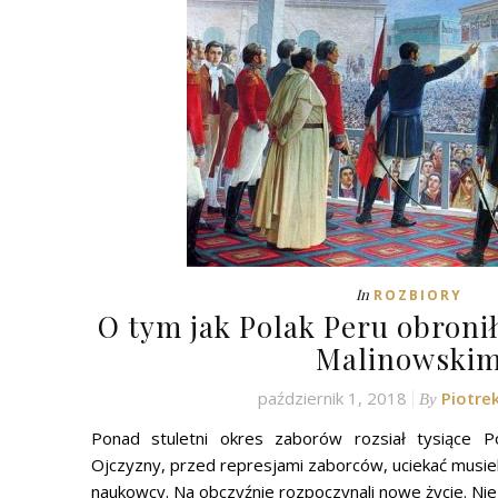
In
ROZBIORY
O tym jak Polak Peru obronił
Malinowski
październik 1, 2018
Piotre
By
Ponad stuletni okres zaborów rozsiał tysiące P
Ojczyzny, przed represjami zaborców, uciekać musieli 
naukowcy. Na obczyźnie rozpoczynali nowe życie. Nie