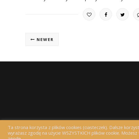
NEWER
Ta strona korzysta z plików cookies (ciasteczek). Dalsze korzyst
wyrażasz zgodę na użycie WSZYSTKICH plików cookie. Możesz te
zgodę.