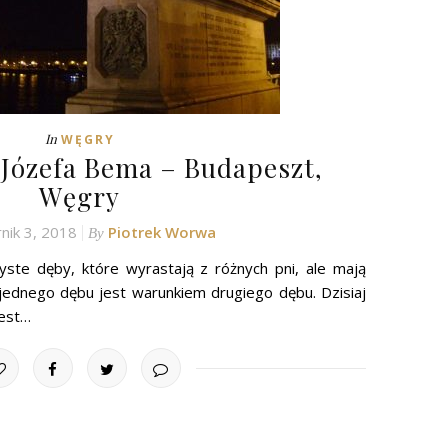
In
WĘGRY
Józefa Bema – Budapeszt,
Węgry
nik 3, 2018
Piotrek Worwa
By
yste dęby, które wyrastają z różnych pni, ale mają
a jednego dębu jest warunkiem drugiego dębu. Dzisiaj
jest…