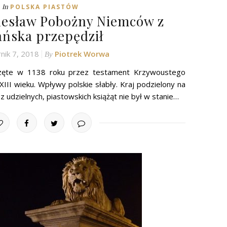
In
POLSKA PIASTÓW
lesław Pobożny Niemców z
ńska przepędził
nik 7, 2018
Piotrek Worwa
By
oczęte w 1138 roku przez testament Krzywoustego
II wieku. Wpływy polskie słabły. Kraj podzielony na
z udzielnych, piastowskich książąt nie był w stanie…