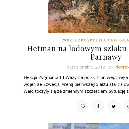
In
RZECZPOSPOLITA OBOJGA
Hetman na lodowym szlaku c
Parnawy
październik 5, 2018
Piotre
By
Elekcja Zygmunta III Wazy na polski tron wepchnęła
wojen ze Szwecją. Areną pierwszego aktu starcia dwó
Walki toczyły się ze zmiennym szczęściem. Sytuację 