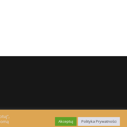
ptuj”,
adomą
Akceptuj
Polityka Prywatności