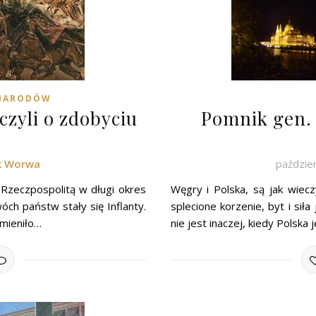
 NARODÓW
zyli o zdobyciu
Pomnik gen. 
k Worwa
paździer
 Rzeczpospolitą w długi okres
Węgry i Polska, są jak wiecz
ch państw stały się Inflanty.
splecione korzenie, byt i sił
zmieniło…
nie jest inaczej, kiedy Polska 