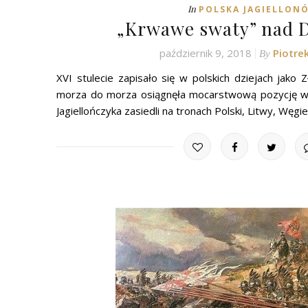
In
POLSKA JAGIELLON
„Krwawe swaty” nad 
październik 9, 2018
Piotre
By
XVI stulecie zapisało się w polskich dziejach jako 
morza do morza osiągnęła mocarstwową pozycję w 
Jagiellończyka zasiedli na tronach Polski, Litwy, Węgie