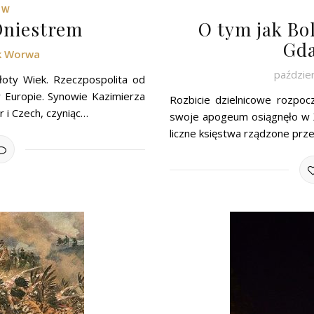
ÓW
Dniestrem
O tym jak Bo
Gda
k Worwa
paździer
Złoty Wiek. Rzeczpospolita od
Europie. Synowie Kazimierza
Rozbicie dzielnicowe rozp
r i Czech, czyniąc…
swoje apogeum osiągnęło w XI
liczne księstwa rządzone prze