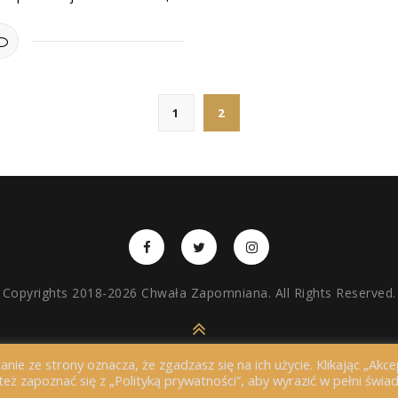
1
2
Copyrights 2018-2026 Chwała Zapomniana. All Rights Reserved.
BACK TO TOP
anie ze strony oznacza, że zgadzasz się na ich użycie. Klikając „Akce
ż zapoznać się z „Polityką prywatności”, aby wyrazić w pełni świ