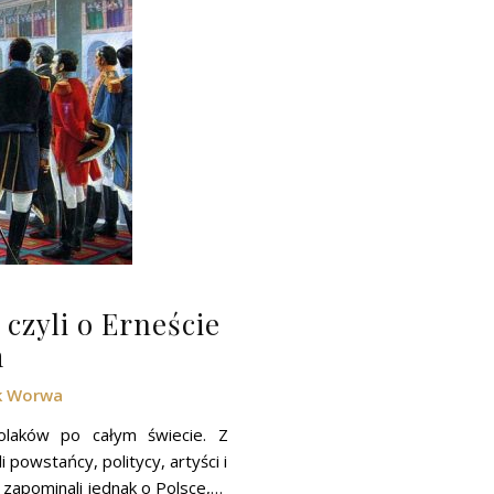
 czyli o Erneście
m
k Worwa
olaków po całym świecie. Z
powstańcy, politycy, artyści i
 zapominali jednak o Polsce,…