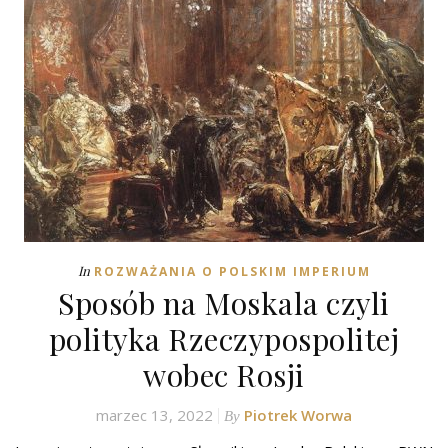
In
ROZWAŻANIA O POLSKIM IMPERIUM
Sposób na Moskala czyli
polityka Rzeczypospolitej
wobec Rosji
marzec 13, 2022
Piotrek Worwa
By