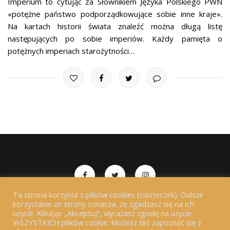
Imperium to cytując za Słownikiem Języka Polskiego PWN
«potężne państwo podporządkowujące sobie inne kraje».
Na kartach historii świata znaleźć można długą listę
następujących po sobie imperiów. Każdy pamięta o
potężnych imperiach starożytności…
Ta strona korzysta z plików cookies (ciasteczek). Dalsze
Copyrights 2018-2026 Chwała Zapomniana. All Rights
korzystanie ze strony oznacza, że zgadzasz się na ich
użycie. Klikając „Akceptuj”, wyrażasz zgodę na użycie
Reserved.
WSZYSTKICH plików cookie. Możesz też zapoznać się z