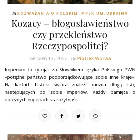
,
In
ROZWAŻANIA O POLSKIM IMPERIUM
UKRAINA
Kozacy – błogosławieństwo
czy przekleństwo
Rzeczypospolitej?
sierpień 13, 2022
Piotrek Worwa
By
Imperium to cytując za Słownikiem Języka Polskiego PWN
«potężne państwo podporządkowujące sobie inne kraje».
Na kartach historii świata znaleźć można długą listę
następujących po sobie imperiów. Każdy pamięta o
potężnych imperiach starożytności…