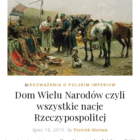
In
ROZWAŻANIA O POLSKIM IMPERIUM
Dom Wielu Narodów czyli
wszystkie nacje
Rzeczypospolitej
lipiec 18, 2019
Piotrek Worwa
By