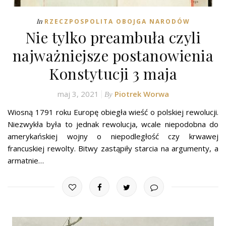
In
RZECZPOSPOLITA OBOJGA NARODÓW
Nie tylko preambuła czyli
najważniejsze postanowienia
Konstytucji 3 maja
maj 3, 2021
Piotrek Worwa
By
Wiosną 1791 roku Europę obiegła wieść o polskiej rewolucji.
Niezwykła była to jednak rewolucja, wcale niepodobna do
amerykańskiej wojny o niepodległość czy krwawej
francuskiej rewolty. Bitwy zastąpiły starcia na argumenty, a
armatnie…