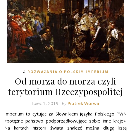
In
ROZWAŻANIA O POLSKIM IMPERIUM
Od morza do morza czyli
terytorium Rzeczypospolitej
lipiec 1, 2019
Piotrek Worwa
By
Imperium to cytując za Słownikiem Języka Polskiego PWN
«potężne państwo podporządkowujące sobie inne kraje».
Na kartach historii świata znaleźć można długą listę