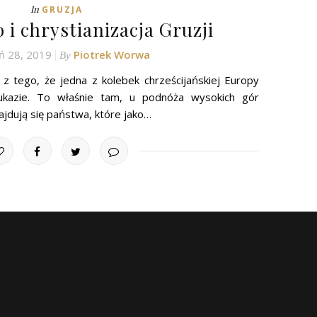
In
GRUZJA
 i chrystianizacja Gruzji
ń 28, 2019
Piotrek Worwa
By
z tego, że jedna z kolebek chrześcijańskiej Europy
aukazie. To właśnie tam, u podnóża wysokich gór
jdują się państwa, które jako…