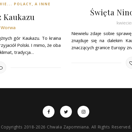
IE... POLACY, A INNE
Święta Nino
 z Kaukazu
kwiecie
k Worwa
Niewielu zdaje sobie sprawę 
ężnych gór Kaukazu. To kraina
znajduje się na dalekim K
yjaciół Polski. I mimo, że oba
znaczących granice Europy zna
klimat, tradycja…
Copyrights 2018-2026 Chwała Zapomniana. All Rights Reserved.