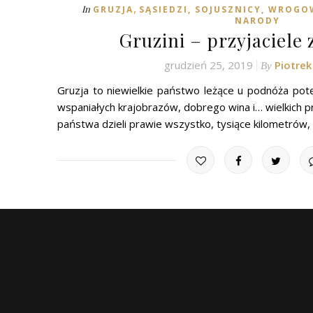
,
In
GRUZJA
SĄSIEDZI, SOJUSZNICY, WROGOW
NARODY
Gruzini – przyjaciele
grudzień 25, 2019
Piotre
By
Gruzja to niewielkie państwo leżące u podnóża pot
wspaniałych krajobrazów, dobrego wina i… wielkich prz
państwa dzieli prawie wszystko, tysiące kilometrów, 