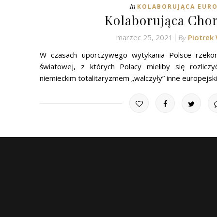
In
KOLABORUJĄCA EUR
Kolaborująca Cho
marzec 25, 2021
Piotrek
By
W czasach uporczywego wytykania Polsce rzeko
światowej, z których Polacy mieliby się rozlicz
niemieckim totalitaryzmem „walczyły” inne europejsk