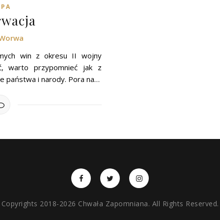
OPA
rwacja
 Worwa
mych win z okresu II wojny
yć, warto przypomnieć jak z
ie państwa i narody. Pora na…
Copyrights 2018-2026 Chwała Zapomniana. All Rights Reserved.