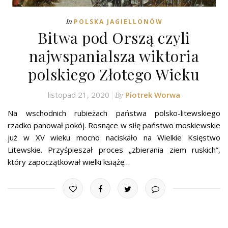
In
POLSKA JAGIELLONÓW
Bitwa pod Orszą czyli
najwspanialsza wiktoria
polskiego Złotego Wieku
listopad 21, 2020
Piotrek Worwa
By
Na wschodnich rubieżach państwa polsko-litewskiego
rzadko panował pokój. Rosnące w siłę państwo moskiewskie
już w XV wieku mocno naciskało na Wielkie Księstwo
Litewskie. Przyśpieszał proces „zbierania ziem ruskich”,
który zapoczątkował wielki książę…