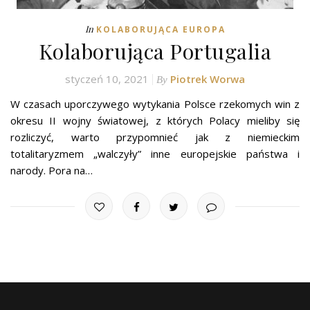
In
KOLABORUJĄCA EUROPA
Kolaborująca Portugalia
styczeń 10, 2021
Piotrek Worwa
By
W czasach uporczywego wytykania Polsce rzekomych win z
okresu II wojny światowej, z których Polacy mieliby się
rozliczyć, warto przypomnieć jak z niemieckim
totalitaryzmem „walczyły” inne europejskie państwa i
narody. Pora na…