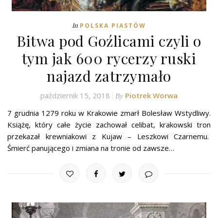
In
POLSKA PIASTÓW
Bitwa pod Goźlicami czyli o
tym jak 600 rycerzy ruski
najazd zatrzymało
październik 15, 2018
Piotrek Worwa
By
7 grudnia 1279 roku w Krakowie zmarł Bolesław Wstydliwy.
Książę, który całe życie zachował celibat, krakowski tron
przekazał krewniakowi z Kujaw – Leszkowi Czarnemu.
Śmierć panującego i zmiana na tronie od zawsze…