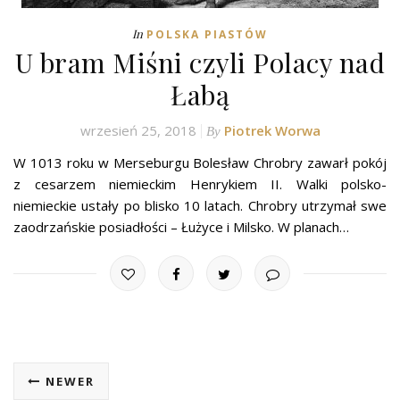
In
POLSKA PIASTÓW
U bram Miśni czyli Polacy nad
Łabą
wrzesień 25, 2018
Piotrek Worwa
By
W 1013 roku w Merseburgu Bolesław Chrobry zawarł pokój
z cesarzem niemieckim Henrykiem II. Walki polsko-
niemieckie ustały po blisko 10 latach. Chrobry utrzymał swe
zaodrzańskie posiadłości – Łużyce i Milsko. W planach…
NEWER