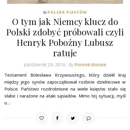
In
POLSKA PIASTÓW
O tym jak Niemcy klucz do
Polski zdobyć próbowali czyli
Henryk Pobożny Lubusz
ratuje
październik 29, 2018
Piotrek Worwa
By
Testament Bolesława Krzywoustego, który dzielił kraj
między jego synów zapoczątkował rozbicie dzielnicowe w
Polsce. Państwo rozdrobnione na wiele księstw stało się
słabe i narażone na ataki sąsiadów. Mimo tej sytuacji, myśl
o…