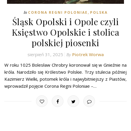
,
In
CORONA REGNI POLONIAE
POLSKA
Śląsk Opolski i Opole czyli
Księstwo Opolskie i stolica
polskiej piosenki
sierpień 31, 2025
Piotrek Worwa
By
W roku 1025 Bolesław Chrobry koronował się w Gnieźnie na
króla. Narodziło się Królestwo Polskie. Trzy stulecia później
Kazimierz Wielki, potomek króla i najwybitniejszy z Piastów,
wprowadził pojęcie Corona Regni Poloniae –…