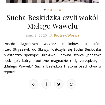
In
POLSKA
Sucha Beskidzka czyli wokół
Małego Wawelu
lipiec 8, 2020
Piotrek Worwa
By
Pośród łagodnych wzgórz Beskidów, u ujścia
rzeki Stryszawki do Skawy, rozłożyła się Sucha Beskidzka.
Miasteczko spokojne, urokliwe… dawna stolica „państwa
suskiego”, którym potężne magnackie rody zarządzały z
„Małego Wawelu”. Sucha Beskidzka Historia osadnictwa w
rejonie…