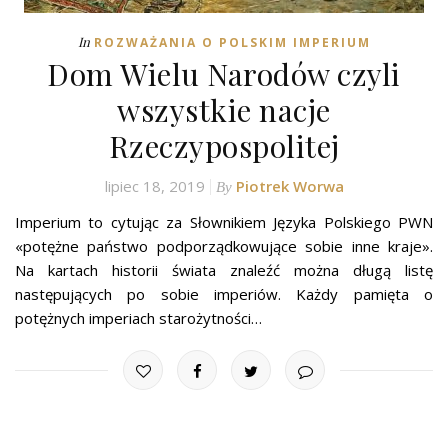
In
ROZWAŻANIA O POLSKIM IMPERIUM
Dom Wielu Narodów czyli
wszystkie nacje
Rzeczypospolitej
lipiec 18, 2019
Piotrek Worwa
By
Imperium to cytując za Słownikiem Języka Polskiego PWN
«potężne państwo podporządkowujące sobie inne kraje».
Na kartach historii świata znaleźć można długą listę
następujących po sobie imperiów. Każdy pamięta o
potężnych imperiach starożytności…