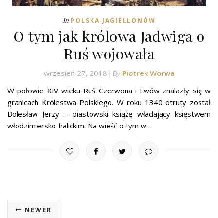
In
POLSKA JAGIELLONÓW
O tym jak królowa Jadwiga o
Ruś wojowała
wrzesień 27, 2018
Piotrek Worwa
By
W połowie XIV wieku Ruś Czerwona i Lwów znalazły się w
granicach Królestwa Polskiego. W roku 1340 otruty został
Bolesław Jerzy – piastowski książę władający księstwem
włodzimiersko-halickim. Na wieść o tym w…
NEWER