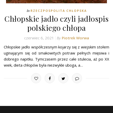
In
RZECZPOSPOLITA CHŁOPSKA
Chłopskie jadło czyli jadłospis
polskiego chłopa
czerwiec 6, 2021
Piotrek Worwa
By
Chłopskie jadło współczesnym kojarzy się z wiejskim stołem
uginającym się od smakowitych potraw pełnych mięsiwa i
dobrego napitku. Tymczasem przez całe stulecia, aż po XX
wiek, dieta chłopów była niezwykle uboga, a…