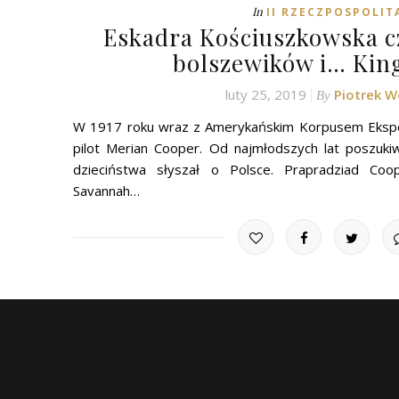
In
II RZECZPOSPOLIT
Eskadra Kościuszkowska c
bolszewików i… Kin
luty 25, 2019
Piotrek 
By
W 1917 roku wraz z Amerykańskim Korpusem Ekspe
pilot Merian Cooper. Od najmłodszych lat poszuki
dzieciństwa słyszał o Polsce. Prapradziad Co
Savannah…