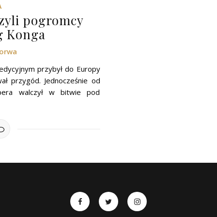
A
zyli pogromcy
g Konga
Worwa
dycyjnym przybył do Europy
wał przygód. Jednocześnie od
opera walczył w bitwie pod