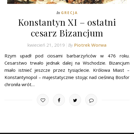
In
GRECJA
Konstantyn XI – ostatni
cesarz Bizancjum
kwiecień 21, 2019
Piotrek Worwa
By
Rzym upadł pod ciosami barbarzyńców w 476 roku.
Cesarstwo trwało jednak dalej na Wschodzie. Bizancjum
miało istnieć jeszcze przez tysiąclecie. Królowa Miast –
Konstantynopol – majestatycznie stojąc nad cieśniną Bosfor
chroniła wrót…