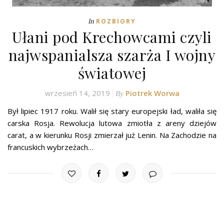
In
ROZBIORY
Ułani pod Krechowcami czyli
najwspanialsza szarża I wojny
światowej
wrzesień 14, 2019
Piotrek Worwa
By
Był lipiec 1917 roku. Walił się stary europejski ład, waliła się
carska Rosja. Rewolucja lutowa zmiotła z areny dziejów
carat, a w kierunku Rosji zmierzał już Lenin. Na Zachodzie na
francuskich wybrzeżach…