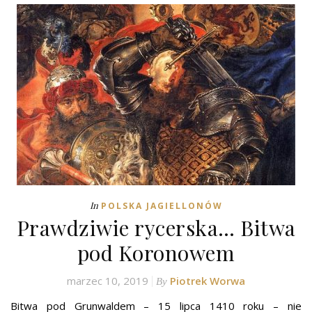
In
POLSKA JAGIELLONÓW
Prawdziwie rycerska… Bitwa
pod Koronowem
marzec 10, 2019
Piotrek Worwa
By
Bitwa pod Grunwaldem – 15 lipca 1410 roku – nie