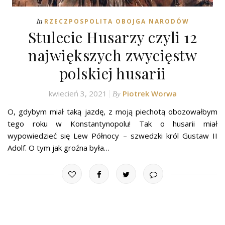
In
RZECZPOSPOLITA OBOJGA NARODÓW
Stulecie Husarzy czyli 12
największych zwycięstw
polskiej husarii
kwiecień 3, 2021
Piotrek Worwa
By
O, gdybym miał taką jazdę, z moją piechotą obozowałbym
tego roku w Konstantynopolu! Tak o husarii miał
wypowiedzieć się Lew Północy – szwedzki król Gustaw II
Adolf. O tym jak groźna była…