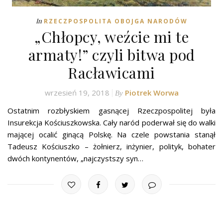
In
RZECZPOSPOLITA OBOJGA NARODÓW
„Chłopcy, weźcie mi te
armaty!” czyli bitwa pod
Racławicami
wrzesień 19, 2018
Piotrek Worwa
By
Ostatnim rozbłyskiem gasnącej Rzeczpospolitej była
Insurekcja Kościuszkowska. Cały naród poderwał się do walki
mającej ocalić ginącą Polskę. Na czele powstania stanął
Tadeusz Kościuszko – żołnierz, inżynier, polityk, bohater
dwóch kontynentów, „najczystszy syn…