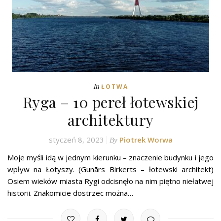
In
ŁOTWA
Ryga – 10 pereł łotewskiej
architektury
styczeń 8, 2023
Piotrek Worwa
By
Moje myśli idą w jednym kierunku – znaczenie budynku i jego
wpływ na Łotyszy. (Gunārs Birkerts – łotewski architekt)
Osiem wieków miasta Rygi odcisnęło na nim piętno niełatwej
historii. Znakomicie dostrzec można…