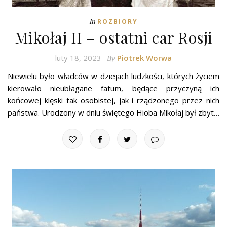
In
ROZBIORY
Mikołaj II – ostatni car Rosji
luty 18, 2023
Piotrek Worwa
By
Niewielu było władców w dziejach ludzkości, których życiem
kierowało nieubłagane fatum, będące przyczyną ich
końcowej klęski tak osobistej, jak i rządzonego przez nich
państwa. Urodzony w dniu świętego Hioba Mikołaj był zbyt…