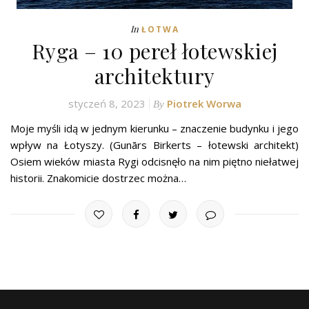
In
ŁOTWA
Ryga – 10 pereł łotewskiej
architektury
styczeń 8, 2023
Piotrek Worwa
By
Moje myśli idą w jednym kierunku – znaczenie budynku i jego
wpływ na Łotyszy. (Gunārs Birkerts – łotewski architekt)
Osiem wieków miasta Rygi odcisnęło na nim piętno niełatwej
historii. Znakomicie dostrzec można…