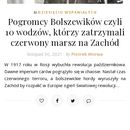
In
DZIESIĘCIU WSPANIAŁYCH
Pogromcy Bolszewików czyli
10 wodzów, którzy zatrzymali
czerwony marsz na Zachód
listopad 30, 2021
Piotrek Worwa
By
W 1917 roku w Rosji wybuchła rewolucja październikowa.
Dawne imperium carów pogrążyło się w chaosie. Nastał czas
czerwonego terroru, a bolszewickie hordy wyruszyły na
Zachód by rozpalić w Europie ogień światowej rewolucji.…