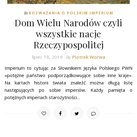
In
ROZWAŻANIA O POLSKIM IMPERIUM
Dom Wielu Narodów czyli
wszystkie nacje
Rzeczypospolitej
lipiec 18, 2019
Piotrek Worwa
By
Imperium to cytując za Słownikiem Języka Polskiego PWN
«potężne państwo podporządkowujące sobie inne kraje».
Na kartach historii świata znaleźć można długą listę
następujących po sobie imperiów. Każdy pamięta o
potężnych imperiach starożytności…