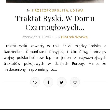
,
In
II RZECZPOSPOLITA
ŁOTWA
Traktat Ryski. W Domu
Czarnogłowych…
czerwiec 10, 2023
Piotrek Worwa
By
Traktat ryski, zawarty w roku 1921 między Polską, a
Radzieckimi Republikami Rosyjską i Ukraińską, kończący
wojnę polsko-bolszewicką, to jeden z najważniejszych
traktatów pokojowych w dziejach Europy. Mimo, że
niedoceniony i zapomniany, to…