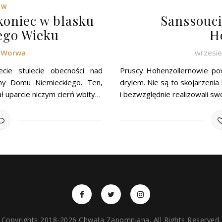
ÓW
 koniec w blasku
Sanssouci
ego Wieku
H
k Worwa
wrzesie
cie stulecie obecności nad
Pruscy Hohenzollernowie po
nny Domu Niemieckiego. Ten,
drylem. Nie są to skojarzenia
ał uparcie niczym cierń wbity…
i bezwzględnie realizowali sw
Copyrights 2018-2026 Chwała Zapomniana. All Rights Reserved.