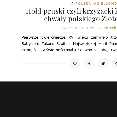
In
POLSKA JAGIELLON
Hołd pruski czyli krzyżacki
chwały polskiego Złot
kwiecień 10, 2025
Piotre
By
Pierwsze ćwierćwiecze XVI wieku zamknęło trze
Bałtykiem Zakonu Szpitala Najświętszej Marii Pa
mimo, że lata świetności miał już dawno za sobą, trw