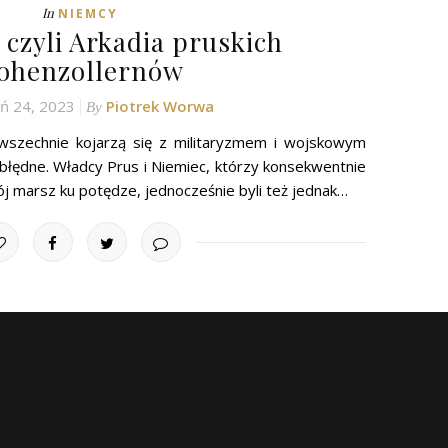
In
NIEMCY
 czyli Arkadia pruskich
ohenzollernów
ń 24, 2023
Piotrek Worwa
By
wszechnie kojarzą się z militaryzmem i wojskowym
 błędne. Władcy Prus i Niemiec, którzy konsekwentnie
ój marsz ku potędze, jednocześnie byli też jednak…