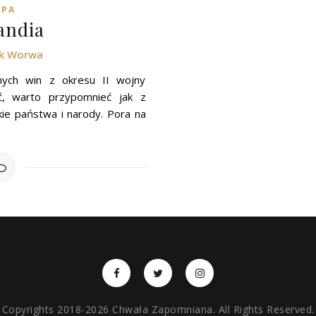
OPA
andia
ek Worwa
ych win z okresu II wojny
yć, warto przypomnieć jak z
kie państwa i narody. Pora na
Copyrights 2018-2026 Chwała Zapomniana. All Rights Reserved.