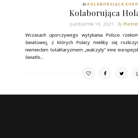
In
KOLABORUJĄCA EUR
Kolaborująca Hol
październik 16, 2021
Piotr
By
Wczasach uporczywego wytykania Polsce rzekom
światowej, z których Polacy mieliby się rozlicz
niemieckim totalitaryzmem „walczyły” inne europejs
światło…